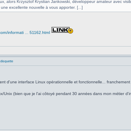
eux, alors Krzysztof Krystian Jankowski, développeur amateur avec vi
 une excellente nouvelle à vous apporter. [...]
om/informati ... 51162.html
 disquette
ent d'une interface Linux opérationnelle et fonctionnelle... franchemen
nux/Unix (bien que je l'ai côtoyé pendant 30 années dans mon métier d'in