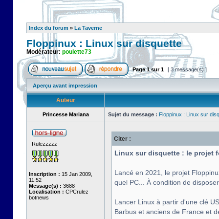
Index du forum
»
La Taverne
Floppinux : Linux sur disquette
Modérateur:
poulette73
Page
1
sur
1
[ 3 message(s) ]
Aperçu avant impression
Auteur
Princesse Mariana
Sujet du message :
Floppinux : Linux sur dis
Citer :
Rulezzzzz
Linux sur disquette : le projet
Lancé en 2021, le projet Floppinu
Inscription :
15 Jan 2009,
11:52
quel PC... À condition de disposer
Message(s) :
3688
Localisation :
CPCrulez
botnews
Lancer Linux à partir d'une clé US
Barbus et anciens de France et de 