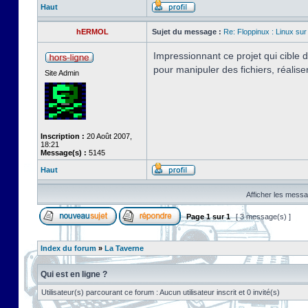
Haut
hERMOL
Sujet du message :
Re: Floppinux : Linux sur
Impressionnant ce projet qui cible
pour manipuler des fichiers, réalis
Site Admin
Inscription :
20 Août 2007,
18:21
Message(s) :
5145
Haut
Afficher les messa
Page
1
sur
1
[ 3 message(s) ]
Index du forum
»
La Taverne
Qui est en ligne ?
Utilisateur(s) parcourant ce forum : Aucun utilisateur inscrit et 0 invité(s)