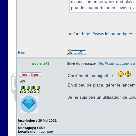
disposition en ce week-end pluvi
pour les supports antédiluviens, a
src/url:
https://www.lesnumeriques.c
Haut
poulette73
Sujet du message :
Re: Floppinux : Linux sur
Carrément inamignable...
VIP
En si peu de place, gérer le lancem
Je ne suis pas un utilisateur de Li
Inscription :
29 Mai 2022,
18:01
Message(s) :
650
Localisation :
Lorraine