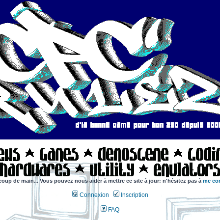
coup de main... Vous pouvez nous aider à mettre ce site à jour: n'hésitez pas à
me con
Connexion
Inscription
FAQ