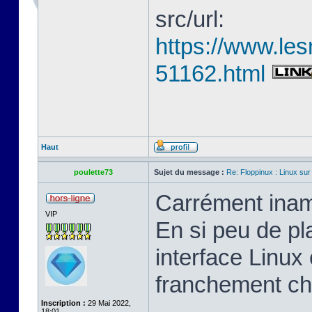
src/url:
https://www.les
51162.html
Haut
poulette73
Sujet du message :
Re: Floppinux : Linux sur
Carrément inam
VIP
En si peu de pl
interface Linux 
franchement ch
Inscription :
29 Mai 2022,
18:01