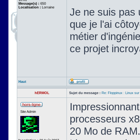
Message(s) :
650
Localisation :
Lorraine
Je ne suis pas 
que je l'ai cô
métier d'ingéni
ce projet incroy
Haut
hERMOL
Sujet du message :
Re: Floppinux : Linux sur
Impressionnant 
Site Admin
processeurs x8
20 Mo de RAM. 