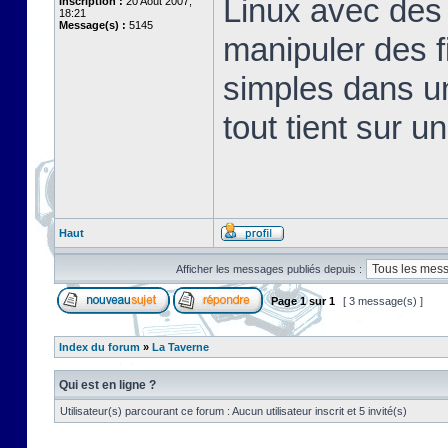
Linux avec des 
Inscription :
20 Août 2007,
18:21
Message(s) :
5145
manipuler des fi
simples dans u
tout tient sur u
Haut
Afficher les messages publiés depuis :
Page
1
sur
1
[ 3 message(s) ]
Index du forum
»
La Taverne
Qui est en ligne ?
Utilisateur(s) parcourant ce forum : Aucun utilisateur inscrit et 5 invité(s)