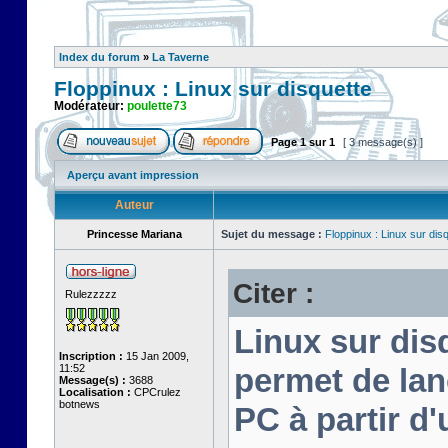
Index du forum
»
La Taverne
Floppinux : Linux sur disquette
Modérateur:
poulette73
Page
1
sur
1
[ 3 message(s) ]
Aperçu avant impression
Auteur
Princesse Mariana
Sujet du message :
Floppinux : Linux sur dis
Citer :
Rulezzzzz
Linux sur disq
Inscription :
15 Jan 2009,
11:52
permet de lan
Message(s) :
3688
Localisation :
CPCrulez
botnews
PC à partir d