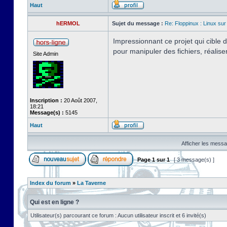
Haut
hERMOL
Sujet du message :
Re: Floppinux : Linux sur
Impressionnant ce projet qui cible
pour manipuler des fichiers, réalis
Site Admin
Inscription :
20 Août 2007,
18:21
Message(s) :
5145
Haut
Afficher les messa
Page
1
sur
1
[ 3 message(s) ]
Index du forum
»
La Taverne
Qui est en ligne ?
Utilisateur(s) parcourant ce forum : Aucun utilisateur inscrit et 6 invité(s)