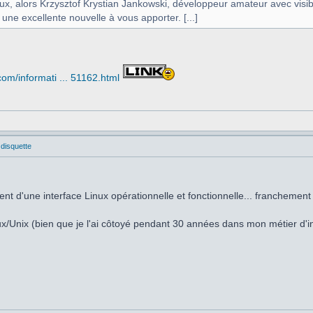
eux, alors Krzysztof Krystian Jankowski, développeur amateur avec vi
 une excellente nouvelle à vous apporter. [...]
om/informati ... 51162.html
 disquette
ent d'une interface Linux opérationnelle et fonctionnelle... franchemen
nux/Unix (bien que je l'ai côtoyé pendant 30 années dans mon métier d'in