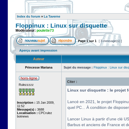
Index du forum
»
La Taverne
Floppinux : Linux sur disquette
Modérateur:
poulette73
Page
1
sur
1
[ 3 message(s) ]
Aperçu avant impression
Auteur
Princesse Mariana
Sujet du message :
Floppinux : Linux sur dis
Citer :
Rulezzzzz
Linux sur disquette : le projet
Lancé en 2021, le projet Floppinu
Inscription :
15 Jan 2009,
11:52
quel PC... À condition de disposer
Message(s) :
3688
Localisation :
CPCrulez
botnews
Lancer Linux à partir d'une clé US
Barbus et anciens de France et de 