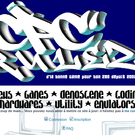
coup de main... Vous pouvez nous aider à mettre ce site à jour: n'hésitez pas à
me con
Connexion
Inscription
FAQ