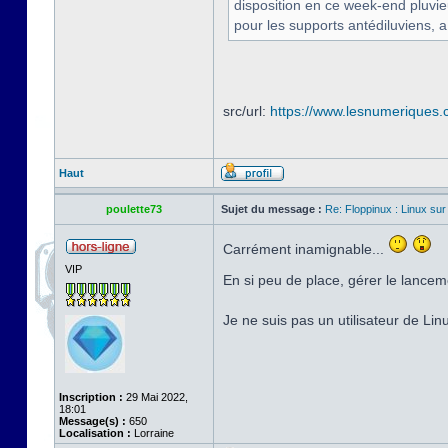
disposition en ce week-end pluvi
pour les supports antédiluviens, a
src/url:
https://www.lesnumeriques.c
Haut
poulette73
Sujet du message :
Re: Floppinux : Linux sur
Carrément inamignable...
VIP
En si peu de place, gérer le lancem
Je ne suis pas un utilisateur de Li
Inscription :
29 Mai 2022,
18:01
Message(s) :
650
Localisation :
Lorraine