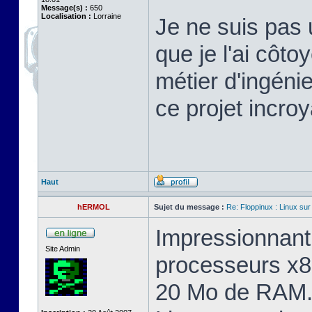
Message(s) :
650
Localisation :
Lorraine
Je ne suis pas 
que je l'ai cô
métier d'ingéni
ce projet incroy
Haut
hERMOL
Sujet du message :
Re: Floppinux : Linux sur
Impressionnant 
Site Admin
processeurs x8
20 Mo de RAM. 