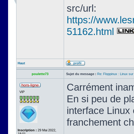
src/url:
https://www.les
51162.html
Haut
poulette73
Sujet du message :
Re: Floppinux : Linux sur
Carrément inam
VIP
En si peu de pl
interface Linux 
franchement ch
Inscription :
29 Mai 2022,
18:01