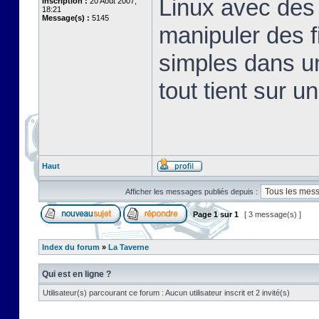
Linux avec des 
Inscription :
20 Août 2007,
18:21
Message(s) :
5145
manipuler des fi
simples dans u
tout tient sur u
Haut
Afficher les messages publiés depuis :
Page
1
sur
1
[ 3 message(s) ]
Index du forum
»
La Taverne
Qui est en ligne ?
Utilisateur(s) parcourant ce forum : Aucun utilisateur inscrit et 2 invité(s)