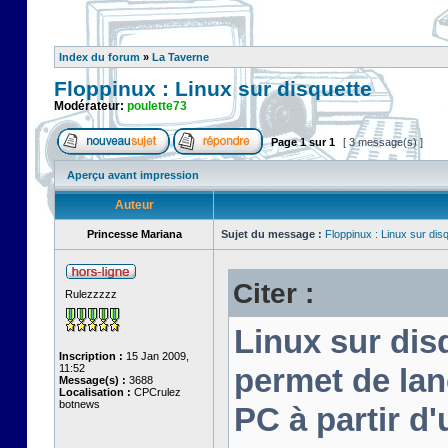
Index du forum
»
La Taverne
Floppinux : Linux sur disquette
Modérateur:
poulette73
Page
1
sur
1
[ 3 message(s) ]
Aperçu avant impression
Auteur
Princesse Mariana
Sujet du message :
Floppinux : Linux sur dis
Citer :
Rulezzzzz
Linux sur disq
Inscription :
15 Jan 2009,
11:52
permet de lan
Message(s) :
3688
Localisation :
CPCrulez
botnews
PC à partir d