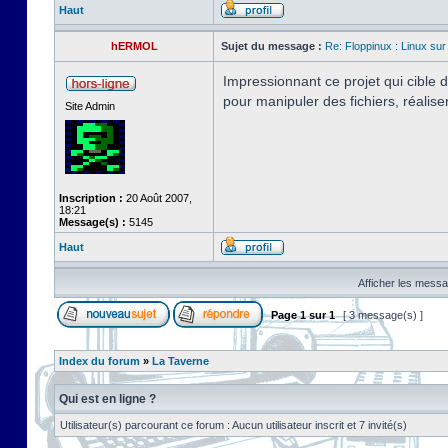
Haut
hERMOL
Sujet du message :
Re: Floppinux : Linux sur
Impressionnant ce projet qui cible
pour manipuler des fichiers, réalis
Site Admin
Inscription :
20 Août 2007,
18:21
Message(s) :
5145
Haut
Afficher les messa
Page
1
sur
1
[ 3 message(s) ]
Index du forum
»
La Taverne
Qui est en ligne ?
Utilisateur(s) parcourant ce forum : Aucun utilisateur inscrit et 7 invité(s)