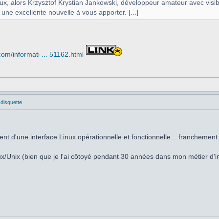
eux, alors Krzysztof Krystian Jankowski, développeur amateur avec vi
 une excellente nouvelle à vous apporter. [...]
om/informati ... 51162.html
 disquette
ent d'une interface Linux opérationnelle et fonctionnelle... franchemen
nux/Unix (bien que je l'ai côtoyé pendant 30 années dans mon métier d'in