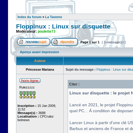
Index du forum
»
La Taverne
Floppinux : Linux sur disquette
Modérateur:
poulette73
Page
1
sur
1
[ 3 message(s) ]
Aperçu avant impression
Auteur
Princesse Mariana
Sujet du message :
Floppinux : Linux sur dis
Citer :
Rulezzzzz
Linux sur disquette : le projet
Lancé en 2021, le projet Floppinu
Inscription :
15 Jan 2009,
11:52
quel PC... À condition de disposer
Message(s) :
3688
Localisation :
CPCrulez
botnews
Lancer Linux à partir d'une clé US
Barbus et anciens de France et de 