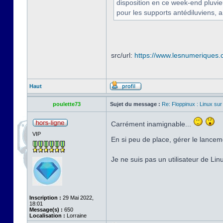
disposition en ce week-end pluvi
pour les supports antédiluviens, a
src/url:
https://www.lesnumeriques.c
Haut
poulette73
Sujet du message :
Re: Floppinux : Linux sur
Carrément inamignable...
VIP
En si peu de place, gérer le lancem
Je ne suis pas un utilisateur de Li
Inscription :
29 Mai 2022,
18:01
Message(s) :
650
Localisation :
Lorraine