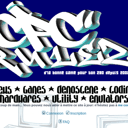
coup de main... Vous pouvez nous aider à mettre ce site à jour: n'hésitez pas à
me con
Connexion
Inscription
FAQ