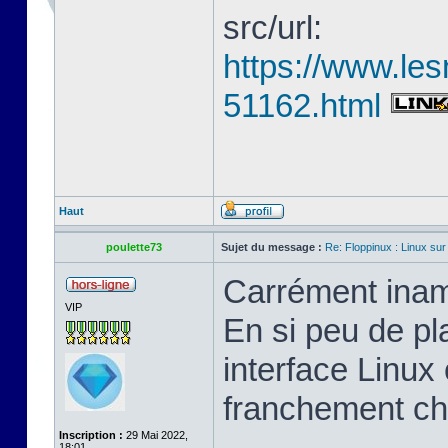
src/url:
https://www.les
51162.html
Haut
poulette73
Sujet du message :
Re: Floppinux : Linux sur
Carrément inam
VIP
En si peu de pl
interface Linux 
franchement ch
Inscription :
29 Mai 2022,
18:01