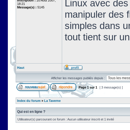
Linux avec des 
Inscription :
20 Août 2007,
18:21
Message(s) :
5145
manipuler des fi
simples dans u
tout tient sur u
Haut
Afficher les messages publiés depuis :
Page
1
sur
1
[ 3 message(s) ]
Index du forum
»
La Taverne
Qui est en ligne ?
Utilisateur(s) parcourant ce forum : Aucun utilisateur inscrit et 1 invité