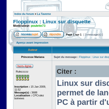
Index du forum
»
La Taverne
Floppinux : Linux sur disquette
Modérateur:
poulette73
Page
1
sur
1
[ 3 message(s) ]
Aperçu avant impression
Auteur
Princesse Mariana
Sujet du message :
Floppinux : Linux sur dis
Citer :
Rulezzzzz
Linux sur disq
Inscription :
15 Jan 2009,
11:52
permet de lan
Message(s) :
3688
Localisation :
CPCrulez
botnews
PC à partir d