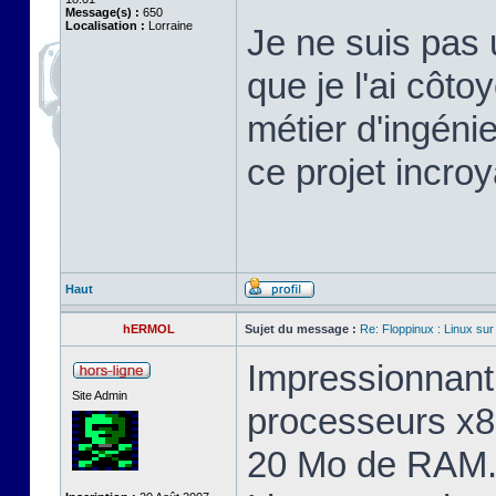
Message(s) :
650
Localisation :
Lorraine
Je ne suis pas 
que je l'ai cô
métier d'ingéni
ce projet incroy
Haut
hERMOL
Sujet du message :
Re: Floppinux : Linux sur
Impressionnant 
Site Admin
processeurs x8
20 Mo de RAM. 