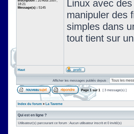
Linux avec des 
Inscription :
20 Août 2007,
18:21
Message(s) :
5145
manipuler des fi
simples dans u
tout tient sur u
Haut
Afficher les messages publiés depuis :
Page
1
sur
1
[ 3 message(s) ]
Index du forum
»
La Taverne
Qui est en ligne ?
Utilisateur(s) parcourant ce forum : Aucun utilisateur inscrit et 0 invité(s)