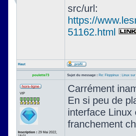
src/url:
https://www.les
51162.html
Haut
poulette73
Sujet du message :
Re: Floppinux : Linux sur
Carrément inam
VIP
En si peu de pl
interface Linux 
franchement ch
Inscription :
29 Mai 2022,
18:01