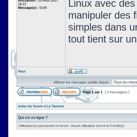
Linux avec des 
Inscription :
20 Août 2007,
18:21
Message(s) :
5145
manipuler des fi
simples dans u
tout tient sur u
Haut
Afficher les messages publiés depuis :
Page
1
sur
1
[ 3 message(s) ]
Index du forum
»
La Taverne
Qui est en ligne ?
Utilisateur(s) parcourant ce forum : Aucun utilisateur inscrit et 0 invité(s)