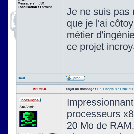
Message(s) :
650
Localisation :
Lorraine
Je ne suis pas 
que je l'ai cô
métier d'ingéni
ce projet incroy
Haut
hERMOL
Sujet du message :
Re: Floppinux : Linux sur
Impressionnant 
Site Admin
processeurs x8
20 Mo de RAM. 