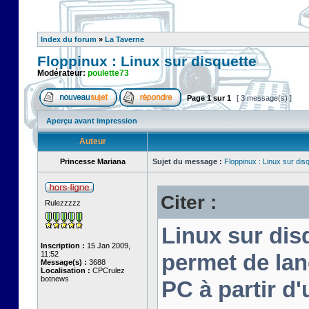
Index du forum
»
La Taverne
Floppinux : Linux sur disquette
Modérateur:
poulette73
Page
1
sur
1
[ 3 message(s) ]
Aperçu avant impression
Auteur
Princesse Mariana
Sujet du message :
Floppinux : Linux sur dis
Citer :
Rulezzzzz
Linux sur disq
Inscription :
15 Jan 2009,
11:52
permet de lan
Message(s) :
3688
Localisation :
CPCrulez
botnews
PC à partir d