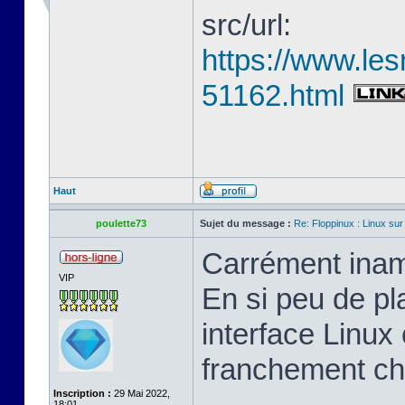
src/url:
https://www.les
51162.html
Haut
poulette73
Sujet du message :
Re: Floppinux : Linux sur
Carrément inam
VIP
En si peu de pl
interface Linux 
franchement ch
Inscription :
29 Mai 2022,
18:01