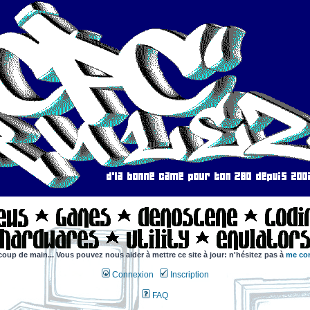
coup de main... Vous pouvez nous aider à mettre ce site à jour: n'hésitez pas à
me con
Connexion
Inscription
FAQ