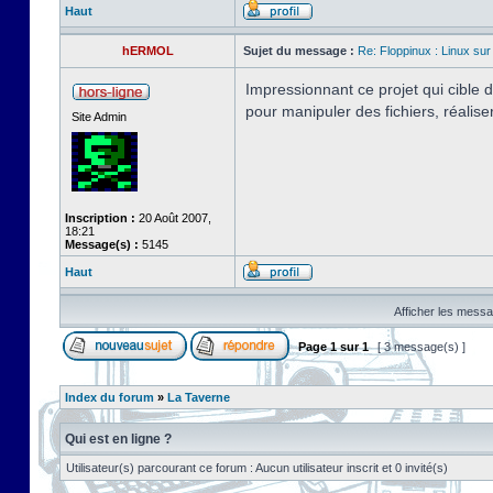
Haut
hERMOL
Sujet du message :
Re: Floppinux : Linux sur
Impressionnant ce projet qui cible
pour manipuler des fichiers, réalis
Site Admin
Inscription :
20 Août 2007,
18:21
Message(s) :
5145
Haut
Afficher les messa
Page
1
sur
1
[ 3 message(s) ]
Index du forum
»
La Taverne
Qui est en ligne ?
Utilisateur(s) parcourant ce forum : Aucun utilisateur inscrit et 0 invité(s)