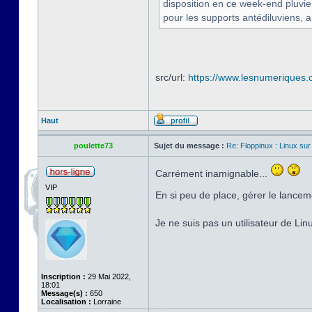
disposition en ce week-end pluvi
pour les supports antédiluviens, a
src/url:
https://www.lesnumeriques.c
Haut
poulette73
Sujet du message :
Re: Floppinux : Linux sur
Carrément inamignable...
VIP
En si peu de place, gérer le lancem
Je ne suis pas un utilisateur de Li
Inscription :
29 Mai 2022,
18:01
Message(s) :
650
Localisation :
Lorraine