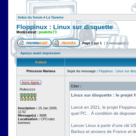
Index du forum
»
La Taverne
Floppinux : Linux sur disquette
Modérateur:
poulette73
Page
1
sur
1
[ 3 message(s) ]
Aperçu avant impression
Auteur
Princesse Mariana
Sujet du message :
Floppinux : Linux sur dis
Citer :
Rulezzzzz
Linux sur disquette : le projet
Lancé en 2021, le projet Floppinu
Inscription :
15 Jan 2009,
11:52
quel PC... À condition de disposer
Message(s) :
3688
Localisation :
CPCrulez
botnews
Lancer Linux à partir d'une clé US
Barbus et anciens de France et de 