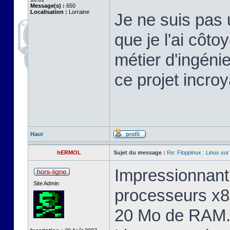
Message(s) :
650
Localisation :
Lorraine
Je ne suis pas 
que je l'ai cô
métier d'ingéni
ce projet incroy
Haut
hERMOL
Sujet du message :
Re: Floppinux : Linux sur
Impressionnant 
Site Admin
processeurs x8
20 Mo de RAM. 