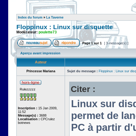
Index du forum
»
La Taverne
Floppinux : Linux sur disquette
Modérateur:
poulette73
Page
1
sur
1
[ 3 message(s) ]
Aperçu avant impression
Auteur
Princesse Mariana
Sujet du message :
Floppinux : Linux sur dis
Citer :
Rulezzzzz
Linux sur disq
Inscription :
15 Jan 2009,
11:52
permet de lan
Message(s) :
3688
Localisation :
CPCrulez
botnews
PC à partir d