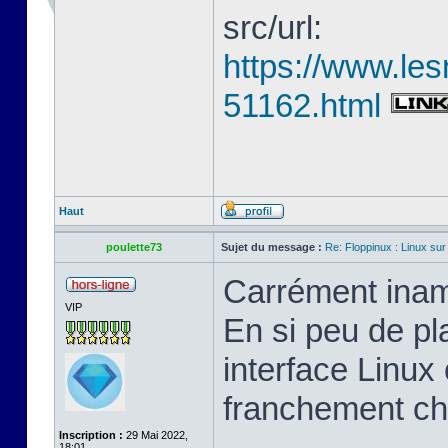
src/url:
https://www.les
51162.html
Haut
poulette73
Sujet du message :
Re: Floppinux : Linux sur
Carrément inam
VIP
En si peu de pl
interface Linux 
franchement ch
Inscription :
29 Mai 2022,
18:01