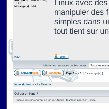
Linux avec des 
Inscription :
20 Août 2007,
18:21
Message(s) :
5145
manipuler des fi
simples dans u
tout tient sur u
Haut
Afficher les messages publiés depuis :
Page
1
sur
1
[ 3 message(s) ]
Index du forum
»
La Taverne
Qui est en ligne ?
Utilisateur(s) parcourant ce forum : Aucun utilisateur inscrit et 1 invité