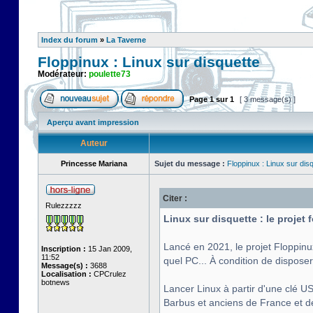
Index du forum
»
La Taverne
Floppinux : Linux sur disquette
Modérateur:
poulette73
Page
1
sur
1
[ 3 message(s) ]
Aperçu avant impression
Auteur
Princesse Mariana
Sujet du message :
Floppinux : Linux sur dis
Citer :
Rulezzzzz
Linux sur disquette : le projet
Lancé en 2021, le projet Floppinu
Inscription :
15 Jan 2009,
11:52
quel PC... À condition de disposer
Message(s) :
3688
Localisation :
CPCrulez
botnews
Lancer Linux à partir d'une clé US
Barbus et anciens de France et de 