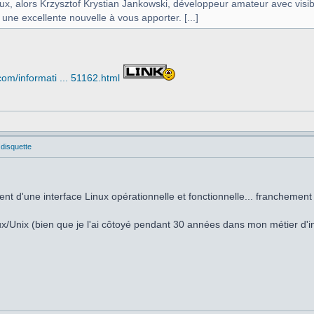
eux, alors Krzysztof Krystian Jankowski, développeur amateur avec vi
 une excellente nouvelle à vous apporter. [...]
om/informati ... 51162.html
 disquette
ent d'une interface Linux opérationnelle et fonctionnelle... franchemen
nux/Unix (bien que je l'ai côtoyé pendant 30 années dans mon métier d'in