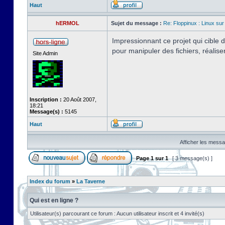
Haut
hERMOL
Sujet du message :
Re: Floppinux : Linux sur
Impressionnant ce projet qui cible
pour manipuler des fichiers, réalis
Site Admin
Inscription :
20 Août 2007,
18:21
Message(s) :
5145
Haut
Afficher les messa
Page
1
sur
1
[ 3 message(s) ]
Index du forum
»
La Taverne
Qui est en ligne ?
Utilisateur(s) parcourant ce forum : Aucun utilisateur inscrit et 4 invité(s)