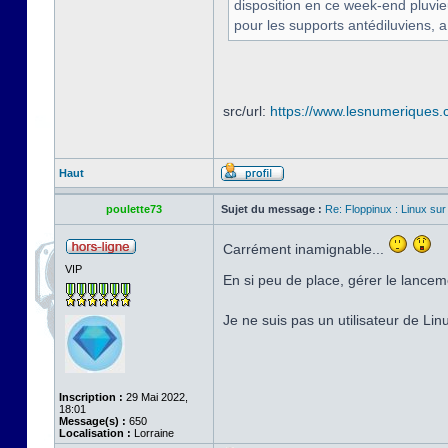
disposition en ce week-end pluvi
pour les supports antédiluviens, a
src/url:
https://www.lesnumeriques.c
Haut
poulette73
Sujet du message :
Re: Floppinux : Linux sur
Carrément inamignable...
VIP
En si peu de place, gérer le lancem
Je ne suis pas un utilisateur de Li
Inscription :
29 Mai 2022,
18:01
Message(s) :
650
Localisation :
Lorraine