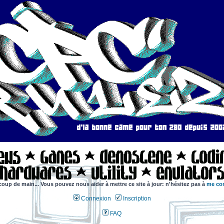
coup de main... Vous pouvez nous aider à mettre ce site à jour: n'hésitez pas à
me con
Connexion
Inscription
FAQ