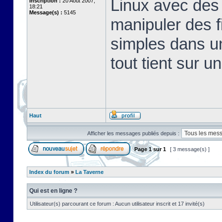
Linux avec des 
Inscription :
20 Août 2007,
18:21
Message(s) :
5145
manipuler des fi
simples dans u
tout tient sur u
Haut
Afficher les messages publiés depuis :
Page
1
sur
1
[ 3 message(s) ]
Index du forum
»
La Taverne
Qui est en ligne ?
Utilisateur(s) parcourant ce forum : Aucun utilisateur inscrit et 17 invité(s)