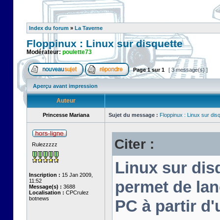
Index du forum
»
La Taverne
Floppinux : Linux sur disquette
Modérateur:
poulette73
Page
1
sur
1
[ 3 message(s) ]
Aperçu avant impression
Auteur
Princesse Mariana
Sujet du message :
Floppinux : Linux sur dis
Citer :
Rulezzzzz
Linux sur disq
Inscription :
15 Jan 2009,
11:52
permet de lan
Message(s) :
3688
Localisation :
CPCrulez
botnews
PC à partir d