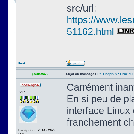
src/url:
https://www.les
51162.html
Haut
poulette73
Sujet du message :
Re: Floppinux : Linux sur
Carrément inam
VIP
En si peu de pl
interface Linux 
franchement ch
Inscription :
29 Mai 2022,
18:01