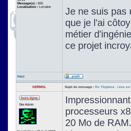
Message(s) :
650
Localisation :
Lorraine
Je ne suis pas 
que je l'ai cô
métier d'ingéni
ce projet incroy
Haut
hERMOL
Sujet du message :
Re: Floppinux : Linux sur
Impressionnant 
Site Admin
processeurs x8
20 Mo de RAM. 