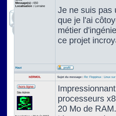
Message(s) :
650
Localisation :
Lorraine
Je ne suis pas 
que je l'ai cô
métier d'ingéni
ce projet incroy
Haut
hERMOL
Sujet du message :
Re: Floppinux : Linux sur
Impressionnant 
Site Admin
processeurs x8
20 Mo de RAM. 