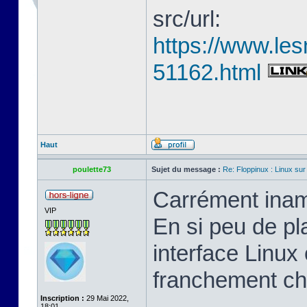
src/url:
https://www.les
51162.html
Haut
poulette73
Sujet du message :
Re: Floppinux : Linux sur
Carrément inam
VIP
En si peu de pl
interface Linux 
franchement ch
Inscription :
29 Mai 2022,
18:01