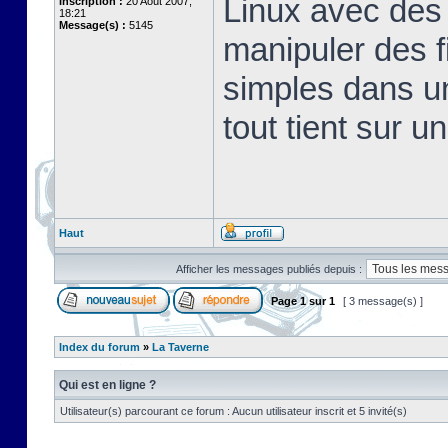
Linux avec des 
Inscription :
20 Août 2007,
18:21
Message(s) :
5145
manipuler des fi
simples dans u
tout tient sur u
Haut
Afficher les messages publiés depuis :
Page
1
sur
1
[ 3 message(s) ]
Index du forum
»
La Taverne
Qui est en ligne ?
Utilisateur(s) parcourant ce forum : Aucun utilisateur inscrit et 5 invité(s)