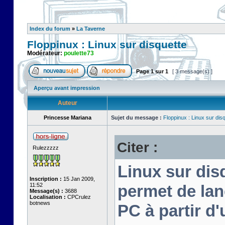
Index du forum
»
La Taverne
Floppinux : Linux sur disquette
Modérateur:
poulette73
Page
1
sur
1
[ 3 message(s) ]
Aperçu avant impression
Auteur
Princesse Mariana
Sujet du message :
Floppinux : Linux sur dis
Citer :
Rulezzzzz
Linux sur disq
Inscription :
15 Jan 2009,
11:52
permet de lan
Message(s) :
3688
Localisation :
CPCrulez
botnews
PC à partir d