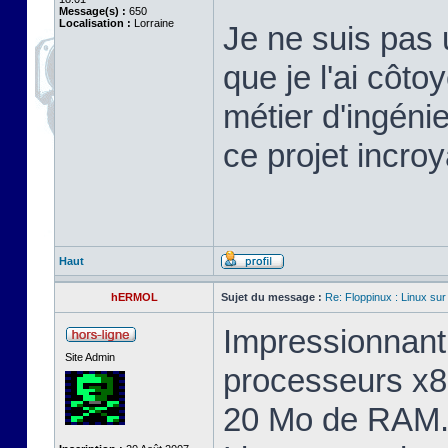
Message(s) :
650
Localisation :
Lorraine
Je ne suis pas 
que je l'ai cô
métier d'ingéni
ce projet incroy
Haut
hERMOL
Sujet du message :
Re: Floppinux : Linux sur
Impressionnant 
Site Admin
processeurs x8
20 Mo de RAM. 