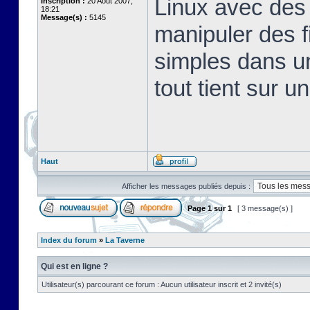
Linux avec des 
Inscription :
20 Août 2007,
18:21
Message(s) :
5145
manipuler des fi
simples dans u
tout tient sur u
Haut
Afficher les messages publiés depuis :
Page
1
sur
1
[ 3 message(s) ]
Index du forum
»
La Taverne
Qui est en ligne ?
Utilisateur(s) parcourant ce forum : Aucun utilisateur inscrit et 2 invité(s)