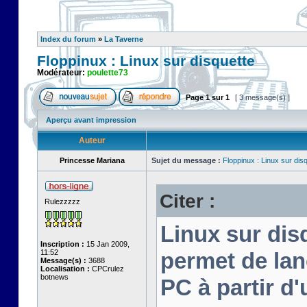
Index du forum
»
La Taverne
Floppinux : Linux sur disquette
Modérateur:
poulette73
Page
1
sur
1
[ 3 message(s) ]
Aperçu avant impression
Auteur
Princesse Mariana
Sujet du message :
Floppinux : Linux sur dis
Citer :
Rulezzzzz
Linux sur disq
Inscription :
15 Jan 2009,
11:52
permet de lan
Message(s) :
3688
Localisation :
CPCrulez
botnews
PC à partir d