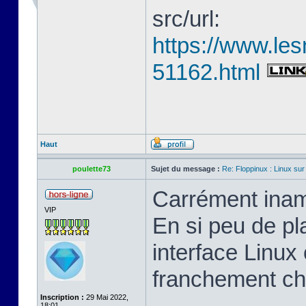
src/url:
https://www.les
51162.html
Haut
poulette73
Sujet du message :
Re: Floppinux : Linux sur
Carrément inam
VIP
En si peu de pl
interface Linux 
franchement ch
Inscription :
29 Mai 2022,
18:01