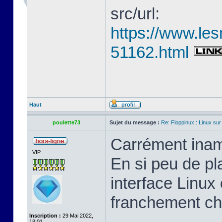
src/url:
https://www.les
51162.html
Haut
poulette73
Sujet du message :
Re: Floppinux : Linux sur
Carrément inam
VIP
En si peu de pl
interface Linux 
franchement ch
Inscription :
29 Mai 2022,
18:01