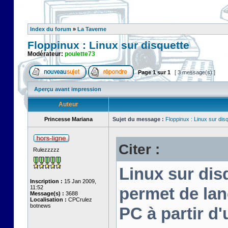
Index du forum
»
La Taverne
Floppinux : Linux sur disquette
Modérateur:
poulette73
Page
1
sur
1
[ 3 message(s) ]
Aperçu avant impression
Auteur
Princesse Mariana
Sujet du message :
Floppinux : Linux sur dis
Citer :
Rulezzzzz
Linux sur disq
Inscription :
15 Jan 2009,
11:52
permet de lan
Message(s) :
3688
Localisation :
CPCrulez
botnews
PC à partir d