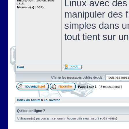
Linux avec des 
Inscription :
20 Août 2007,
18:21
Message(s) :
5145
manipuler des fi
simples dans u
tout tient sur u
Haut
Afficher les messages publiés depuis :
Page
1
sur
1
[ 3 message(s) ]
Index du forum
»
La Taverne
Qui est en ligne ?
Utilisateur(s) parcourant ce forum : Aucun utilisateur inscrit et 0 invité(s)