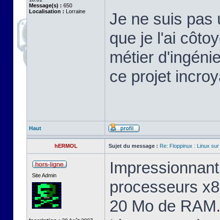
Message(s) :
650
Localisation :
Lorraine
Je ne suis pas 
que je l'ai cô
métier d'ingéni
ce projet incroy
Haut
hERMOL
Sujet du message :
Re: Floppinux : Linux sur
Impressionnant 
Site Admin
processeurs x8
20 Mo de RAM. 