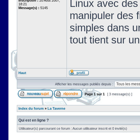
Linux avec des 
Inscription :
20 Août 2007,
18:21
Message(s) :
5145
manipuler des fi
simples dans u
tout tient sur u
Haut
Afficher les messages publiés depuis :
Page
1
sur
1
[ 3 message(s) ]
Index du forum
»
La Taverne
Qui est en ligne ?
Utilisateur(s) parcourant ce forum : Aucun utilisateur inscrit et 0 invité(s)