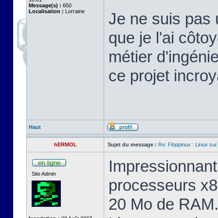
Message(s) :
650
Localisation :
Lorraine
Je ne suis pas 
que je l'ai cô
métier d'ingéni
ce projet incroy
Haut
hERMOL
Sujet du message :
Re: Floppinux : Linux sur
Impressionnant 
Site Admin
processeurs x8
20 Mo de RAM. 