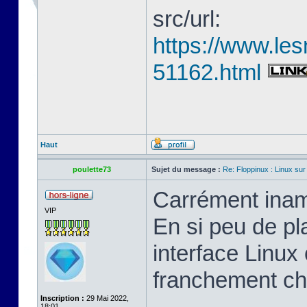
src/url:
https://www.les
51162.html
Haut
poulette73
Sujet du message :
Re: Floppinux : Linux sur
Carrément inam
VIP
En si peu de pl
interface Linux 
franchement ch
Inscription :
29 Mai 2022,
18:01