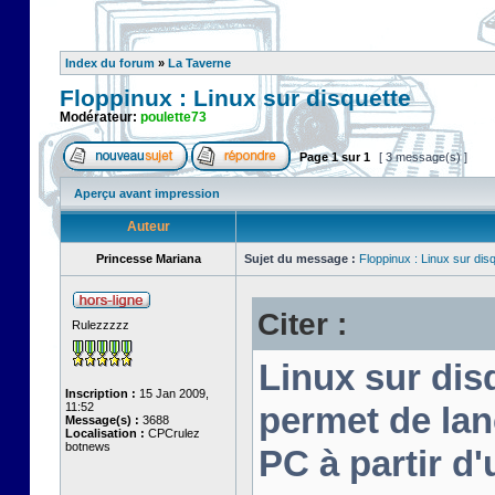
Index du forum
»
La Taverne
Floppinux : Linux sur disquette
Modérateur:
poulette73
Page
1
sur
1
[ 3 message(s) ]
Aperçu avant impression
Auteur
Princesse Mariana
Sujet du message :
Floppinux : Linux sur dis
Citer :
Rulezzzzz
Linux sur disq
Inscription :
15 Jan 2009,
11:52
permet de lan
Message(s) :
3688
Localisation :
CPCrulez
botnews
PC à partir d