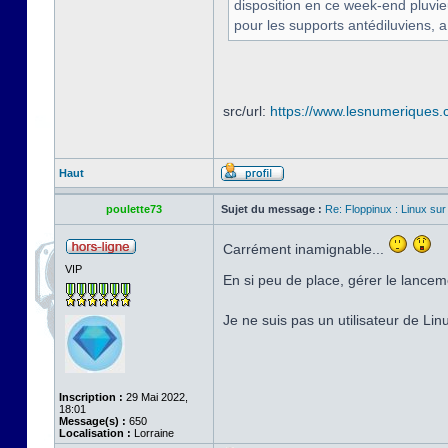
disposition en ce week-end pluvi
pour les supports antédiluviens, a
src/url:
https://www.lesnumeriques.c
Haut
poulette73
Sujet du message :
Re: Floppinux : Linux sur
Carrément inamignable...
VIP
En si peu de place, gérer le lancem
Je ne suis pas un utilisateur de Li
Inscription :
29 Mai 2022,
18:01
Message(s) :
650
Localisation :
Lorraine