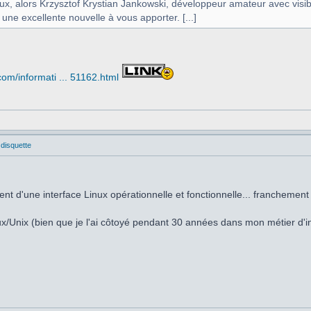
eux, alors Krzysztof Krystian Jankowski, développeur amateur avec vi
 une excellente nouvelle à vous apporter. [...]
om/informati ... 51162.html
 disquette
ent d'une interface Linux opérationnelle et fonctionnelle... franchemen
nux/Unix (bien que je l'ai côtoyé pendant 30 années dans mon métier d'in