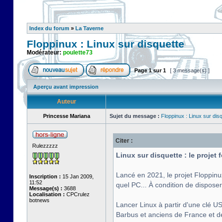
Index du forum
»
La Taverne
Floppinux : Linux sur disquette
Modérateur:
poulette73
Page
1
sur
1
[ 3 message(s) ]
Aperçu avant impression
Auteur
Princesse Mariana
Sujet du message :
Floppinux : Linux sur dis
Citer :
Rulezzzzz
Linux sur disquette : le projet
Lancé en 2021, le projet Floppinu
Inscription :
15 Jan 2009,
11:52
quel PC... À condition de disposer
Message(s) :
3688
Localisation :
CPCrulez
botnews
Lancer Linux à partir d'une clé US
Barbus et anciens de France et de 