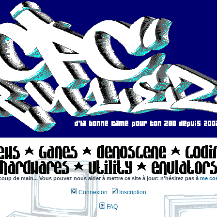
coup de main... Vous pouvez nous aider à mettre ce site à jour: n'hésitez pas à
me con
Connexion
Inscription
FAQ