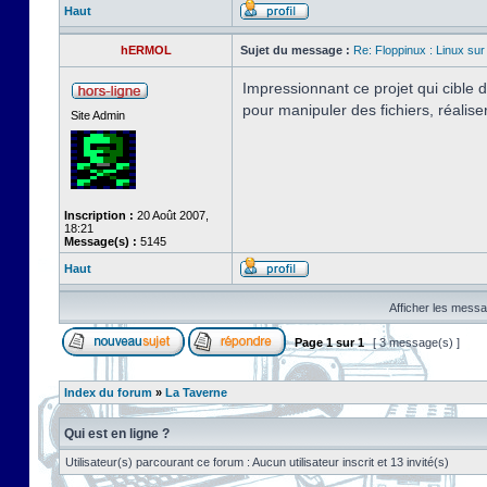
Haut
hERMOL
Sujet du message :
Re: Floppinux : Linux sur
Impressionnant ce projet qui cible
pour manipuler des fichiers, réalis
Site Admin
Inscription :
20 Août 2007,
18:21
Message(s) :
5145
Haut
Afficher les messa
Page
1
sur
1
[ 3 message(s) ]
Index du forum
»
La Taverne
Qui est en ligne ?
Utilisateur(s) parcourant ce forum : Aucun utilisateur inscrit et 13 invité(s)