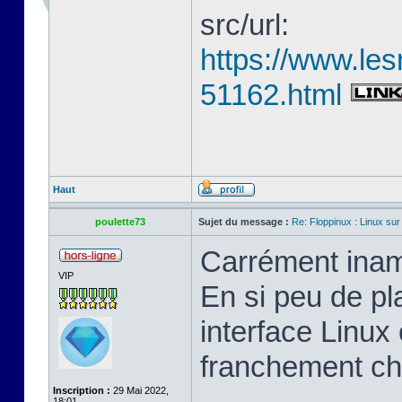
src/url:
https://www.les
51162.html
Haut
poulette73
Sujet du message :
Re: Floppinux : Linux sur
Carrément inam
VIP
En si peu de pl
interface Linux 
franchement ch
Inscription :
29 Mai 2022,
18:01