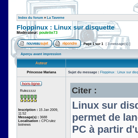
Index du forum
»
La Taverne
Floppinux : Linux sur disquette
Modérateur:
poulette73
Page
1
sur
1
[ 3 message(s) ]
Aperçu avant impression
Auteur
Princesse Mariana
Sujet du message :
Floppinux : Linux sur dis
Citer :
Rulezzzzz
Linux sur disq
Inscription :
15 Jan 2009,
11:52
permet de lan
Message(s) :
3688
Localisation :
CPCrulez
botnews
PC à partir d