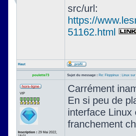
src/url:
https://www.les
51162.html
Haut
poulette73
Sujet du message :
Re: Floppinux : Linux sur
Carrément inam
VIP
En si peu de pl
interface Linux 
franchement ch
Inscription :
29 Mai 2022,
18:01