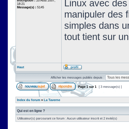
Linux avec des 
Inscription :
20 Août 2007,
18:21
Message(s) :
5145
manipuler des fi
simples dans u
tout tient sur u
Haut
Afficher les messages publiés depuis :
Page
1
sur
1
[ 3 message(s) ]
Index du forum
»
La Taverne
Qui est en ligne ?
Utilisateur(s) parcourant ce forum : Aucun utilisateur inscrit et 2 invité(s)