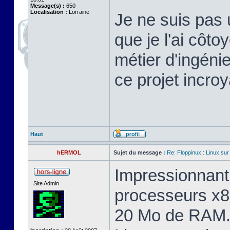
Message(s) :
650
Localisation :
Lorraine
Je ne suis pas 
que je l'ai cô
métier d'ingéni
ce projet incroy
Haut
hERMOL
Sujet du message :
Re: Floppinux : Linux sur
Impressionnant 
Site Admin
processeurs x8
20 Mo de RAM. 