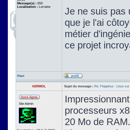
Message(s) :
650
Localisation :
Lorraine
Je ne suis pas 
que je l'ai cô
métier d'ingéni
ce projet incroy
Haut
hERMOL
Sujet du message :
Re: Floppinux : Linux sur
Impressionnant 
Site Admin
processeurs x8
20 Mo de RAM. 