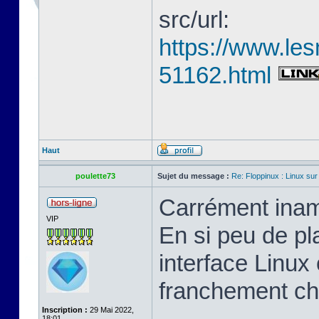
src/url:
https://www.les
51162.html
Haut
poulette73
Sujet du message :
Re: Floppinux : Linux sur
Carrément inam
VIP
En si peu de pl
interface Linux 
franchement ch
Inscription :
29 Mai 2022,
18:01