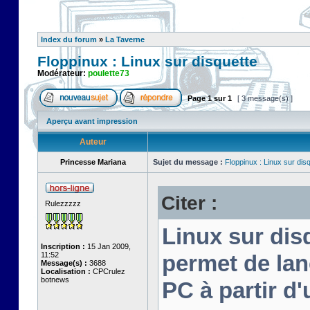
Index du forum
»
La Taverne
Floppinux : Linux sur disquette
Modérateur:
poulette73
Page
1
sur
1
[ 3 message(s) ]
Aperçu avant impression
Auteur
Princesse Mariana
Sujet du message :
Floppinux : Linux sur dis
Citer :
Rulezzzzz
Linux sur disq
Inscription :
15 Jan 2009,
11:52
permet de lan
Message(s) :
3688
Localisation :
CPCrulez
botnews
PC à partir d