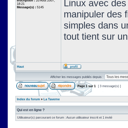
Linux avec des 
Inscription :
20 Août 2007,
18:21
Message(s) :
5145
manipuler des fi
simples dans u
tout tient sur u
Haut
Afficher les messages publiés depuis :
Page
1
sur
1
[ 3 message(s) ]
Index du forum
»
La Taverne
Qui est en ligne ?
Utilisateur(s) parcourant ce forum : Aucun utilisateur inscrit et 1 invité