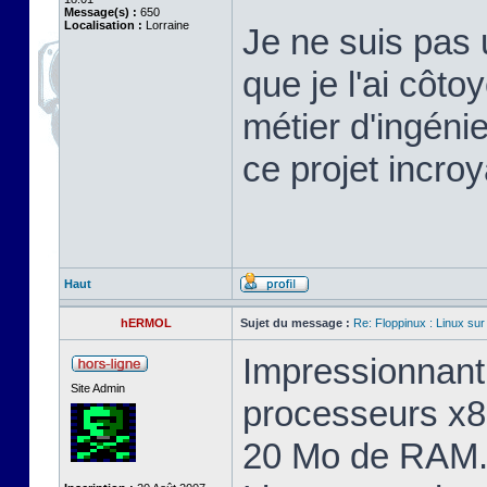
Message(s) :
650
Localisation :
Lorraine
Je ne suis pas 
que je l'ai cô
métier d'ingéni
ce projet incroy
Haut
hERMOL
Sujet du message :
Re: Floppinux : Linux sur
Impressionnant 
Site Admin
processeurs x8
20 Mo de RAM. 