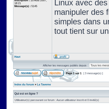
Linux avec des 
Inscription :
20 Août 2007,
18:21
Message(s) :
5145
manipuler des fi
simples dans u
tout tient sur u
Haut
Afficher les messages publiés depuis :
Page
1
sur
1
[ 3 message(s) ]
Index du forum
»
La Taverne
Qui est en ligne ?
Utilisateur(s) parcourant ce forum : Aucun utilisateur inscrit et 0 invité(s)