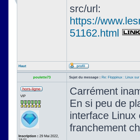
src/url:
https://www.les
51162.html
Haut
poulette73
Sujet du message :
Re: Floppinux : Linux sur
Carrément inam
VIP
En si peu de pl
interface Linux 
franchement ch
Inscription :
29 Mai 2022,
18:01