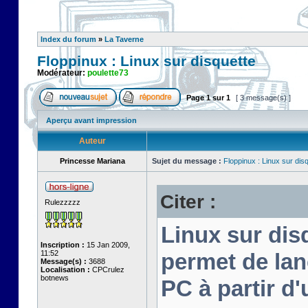
Index du forum
»
La Taverne
Floppinux : Linux sur disquette
Modérateur:
poulette73
Page
1
sur
1
[ 3 message(s) ]
Aperçu avant impression
Auteur
Princesse Mariana
Sujet du message :
Floppinux : Linux sur dis
Citer :
Rulezzzzz
Linux sur disq
Inscription :
15 Jan 2009,
11:52
permet de lan
Message(s) :
3688
Localisation :
CPCrulez
botnews
PC à partir d