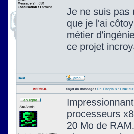
Message(s) :
650
Localisation :
Lorraine
Je ne suis pas 
que je l'ai cô
métier d'ingéni
ce projet incroy
Haut
hERMOL
Sujet du message :
Re: Floppinux : Linux sur
Impressionnant 
Site Admin
processeurs x8
20 Mo de RAM. 