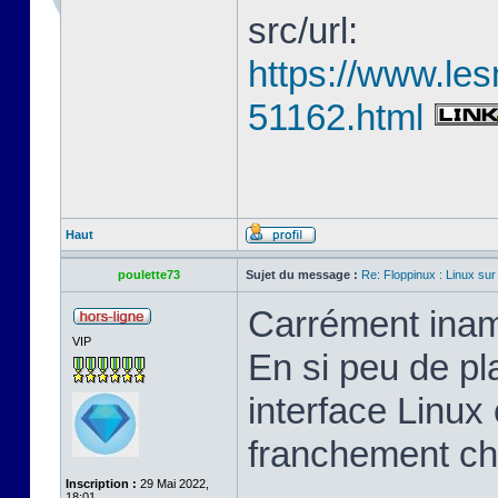
src/url:
https://www.les
51162.html
Haut
poulette73
Sujet du message :
Re: Floppinux : Linux sur
Carrément inam
VIP
En si peu de pl
interface Linux 
franchement ch
Inscription :
29 Mai 2022,
18:01