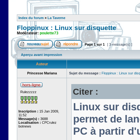
Index du forum
»
La Taverne
Floppinux : Linux sur disquette
Modérateur:
poulette73
Page
1
sur
1
[ 3 message(s) ]
Aperçu avant impression
Auteur
Princesse Mariana
Sujet du message :
Floppinux : Linux sur dis
Citer :
Rulezzzzz
Linux sur disq
Inscription :
15 Jan 2009,
11:52
permet de lan
Message(s) :
3688
Localisation :
CPCrulez
botnews
PC à partir d