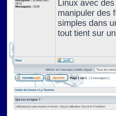
Linux avec des 
Inscription :
20 Août 2007,
18:21
Message(s) :
5145
manipuler des fi
simples dans u
tout tient sur u
Haut
Afficher les messages publiés depuis :
Page
1
sur
1
[ 3 message(s) ]
Index du forum
»
La Taverne
Qui est en ligne ?
Utilisateur(s) parcourant ce forum : Aucun utilisateur inscrit et 3 invité(s)