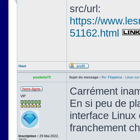
src/url:
https://www.les
51162.html
Haut
poulette73
Sujet du message :
Re: Floppinux : Linux sur
Carrément inam
VIP
En si peu de pl
interface Linux 
franchement ch
Inscription :
29 Mai 2022,
18:01