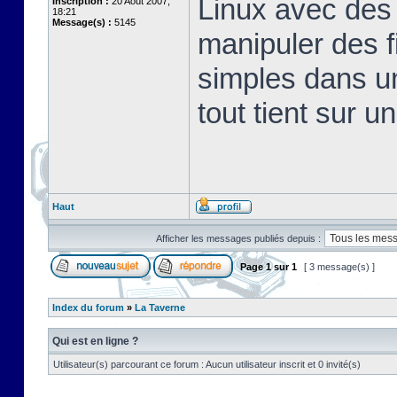
Linux avec des 
Inscription :
20 Août 2007,
18:21
Message(s) :
5145
manipuler des fi
simples dans u
tout tient sur u
Haut
Afficher les messages publiés depuis :
Page
1
sur
1
[ 3 message(s) ]
Index du forum
»
La Taverne
Qui est en ligne ?
Utilisateur(s) parcourant ce forum : Aucun utilisateur inscrit et 0 invité(s)