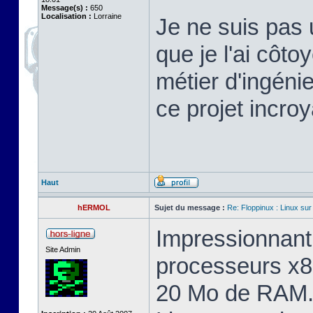
Message(s) :
650
Localisation :
Lorraine
Je ne suis pas 
que je l'ai cô
métier d'ingéni
ce projet incroy
Haut
hERMOL
Sujet du message :
Re: Floppinux : Linux sur
Impressionnant 
Site Admin
processeurs x8
20 Mo de RAM. 