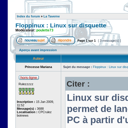
Index du forum
»
La Taverne
Floppinux : Linux sur disquette
Modérateur:
poulette73
Page
1
sur
1
[ 3 message(s) ]
Aperçu avant impression
Auteur
Princesse Mariana
Sujet du message :
Floppinux : Linux sur dis
Citer :
Rulezzzzz
Linux sur disq
Inscription :
15 Jan 2009,
11:52
permet de lan
Message(s) :
3688
Localisation :
CPCrulez
botnews
PC à partir d