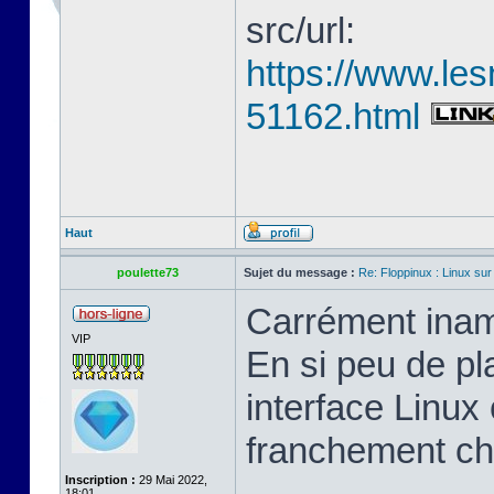
src/url:
https://www.les
51162.html
Haut
poulette73
Sujet du message :
Re: Floppinux : Linux sur
Carrément inam
VIP
En si peu de pl
interface Linux 
franchement ch
Inscription :
29 Mai 2022,
18:01