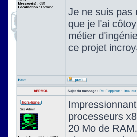
Message(s) :
650
Localisation :
Lorraine
Je ne suis pas 
que je l'ai cô
métier d'ingéni
ce projet incroy
Haut
hERMOL
Sujet du message :
Re: Floppinux : Linux sur
Impressionnant 
Site Admin
processeurs x8
20 Mo de RAM. 