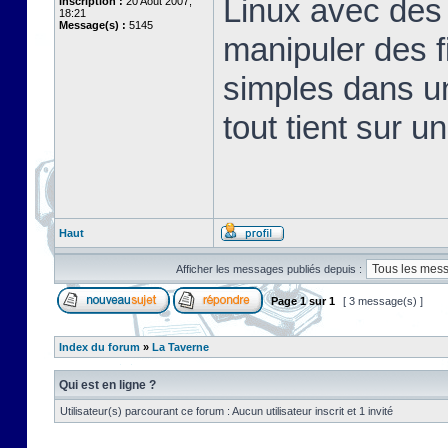
Linux avec des 
Inscription :
20 Août 2007,
18:21
Message(s) :
5145
manipuler des fi
simples dans u
tout tient sur u
Haut
Afficher les messages publiés depuis :
Page
1
sur
1
[ 3 message(s) ]
Index du forum
»
La Taverne
Qui est en ligne ?
Utilisateur(s) parcourant ce forum : Aucun utilisateur inscrit et 1 invité