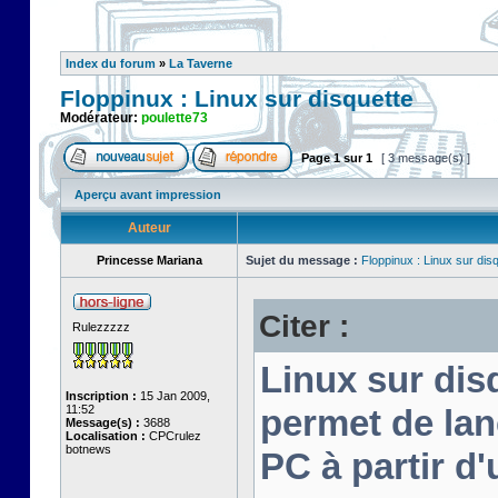
Index du forum
»
La Taverne
Floppinux : Linux sur disquette
Modérateur:
poulette73
Page
1
sur
1
[ 3 message(s) ]
Aperçu avant impression
Auteur
Princesse Mariana
Sujet du message :
Floppinux : Linux sur dis
Citer :
Rulezzzzz
Linux sur disq
Inscription :
15 Jan 2009,
11:52
permet de lan
Message(s) :
3688
Localisation :
CPCrulez
botnews
PC à partir d