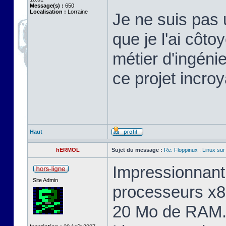
Message(s) :
650
Localisation :
Lorraine
Je ne suis pas 
que je l'ai cô
métier d'ingéni
ce projet incroy
Haut
hERMOL
Sujet du message :
Re: Floppinux : Linux sur
Impressionnant 
Site Admin
processeurs x8
20 Mo de RAM. 