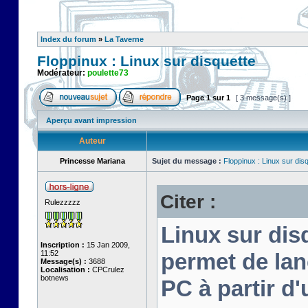
Index du forum
»
La Taverne
Floppinux : Linux sur disquette
Modérateur:
poulette73
Page
1
sur
1
[ 3 message(s) ]
Aperçu avant impression
Auteur
Princesse Mariana
Sujet du message :
Floppinux : Linux sur dis
Citer :
Rulezzzzz
Linux sur disq
Inscription :
15 Jan 2009,
11:52
permet de lan
Message(s) :
3688
Localisation :
CPCrulez
botnews
PC à partir d