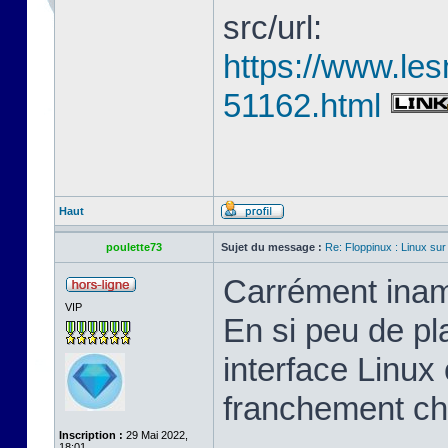
src/url:
https://www.les
51162.html
Haut
poulette73
Sujet du message :
Re: Floppinux : Linux sur
Carrément inam
VIP
En si peu de pl
interface Linux 
franchement ch
Inscription :
29 Mai 2022,
18:01