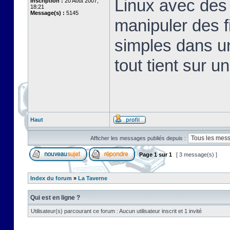
Linux avec des 
Inscription :
20 Août 2007,
18:21
Message(s) :
5145
manipuler des fi
simples dans u
tout tient sur u
Haut
Afficher les messages publiés depuis :
Page
1
sur
1
[ 3 message(s) ]
Index du forum
»
La Taverne
Qui est en ligne ?
Utilisateur(s) parcourant ce forum : Aucun utilisateur inscrit et 1 invité