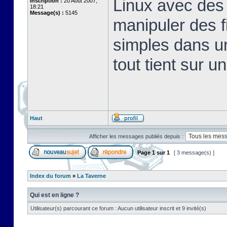
Linux avec des 
Inscription :
20 Août 2007,
18:21
Message(s) :
5145
manipuler des fi
simples dans u
tout tient sur u
Haut
Afficher les messages publiés depuis :
Page
1
sur
1
[ 3 message(s) ]
Index du forum
»
La Taverne
Qui est en ligne ?
Utilisateur(s) parcourant ce forum : Aucun utilisateur inscrit et 9 invité(s)