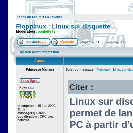
Index du forum
»
La Taverne
Floppinux : Linux sur disquette
Modérateur:
poulette73
Page
1
sur
1
[ 3 message(s) ]
Aperçu avant impression
Auteur
Princesse Mariana
Sujet du message :
Floppinux : Linux sur dis
Citer :
Rulezzzzz
Linux sur disq
Inscription :
15 Jan 2009,
11:52
permet de lan
Message(s) :
3688
Localisation :
CPCrulez
botnews
PC à partir d