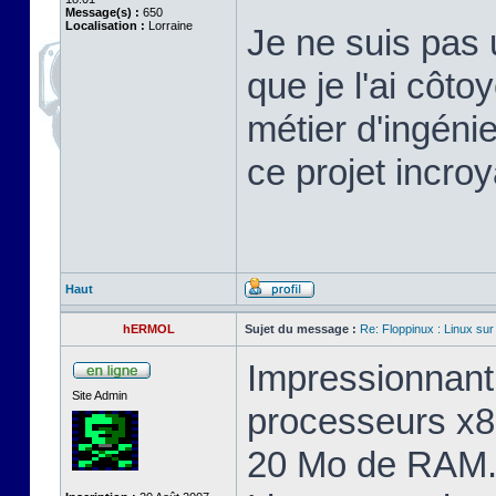
Message(s) :
650
Localisation :
Lorraine
Je ne suis pas 
que je l'ai cô
métier d'ingéni
ce projet incroy
Haut
hERMOL
Sujet du message :
Re: Floppinux : Linux sur
Impressionnant 
Site Admin
processeurs x8
20 Mo de RAM. 