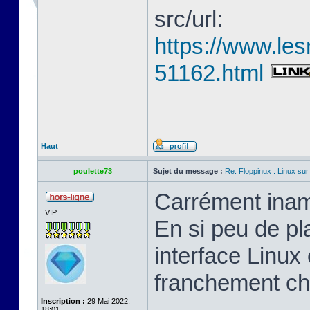
src/url:
https://www.les
51162.html
Haut
poulette73
Sujet du message :
Re: Floppinux : Linux sur
Carrément inam
VIP
En si peu de pl
interface Linux 
franchement ch
Inscription :
29 Mai 2022,
18:01