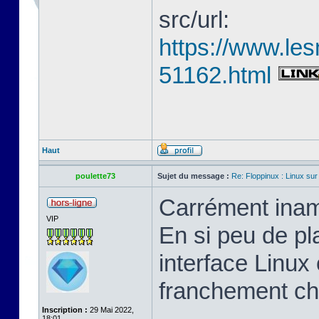
src/url:
https://www.les
51162.html
Haut
poulette73
Sujet du message :
Re: Floppinux : Linux sur
Carrément inam
VIP
En si peu de pl
interface Linux 
franchement ch
Inscription :
29 Mai 2022,
18:01