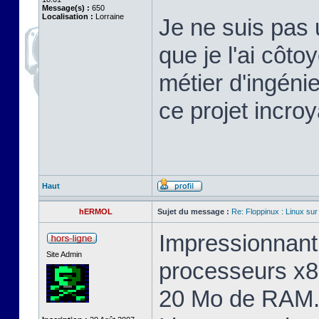
Message(s) :
650
Localisation :
Lorraine
Je ne suis pas 
que je l'ai cô
métier d'ingéni
ce projet incroy
Haut
hERMOL
Sujet du message :
Re: Floppinux : Linux sur
Impressionnant 
Site Admin
processeurs x8
20 Mo de RAM. 