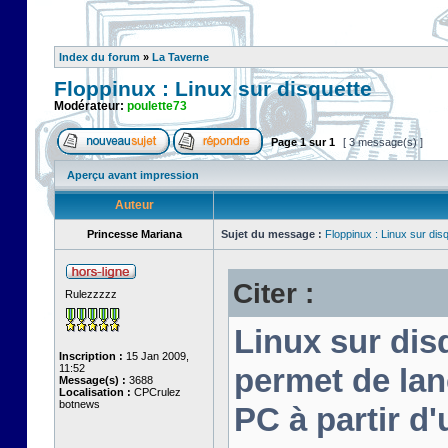
Index du forum
»
La Taverne
Floppinux : Linux sur disquette
Modérateur:
poulette73
Page
1
sur
1
[ 3 message(s) ]
Aperçu avant impression
Auteur
Princesse Mariana
Sujet du message :
Floppinux : Linux sur dis
Citer :
Rulezzzzz
Linux sur disq
Inscription :
15 Jan 2009,
11:52
permet de lan
Message(s) :
3688
Localisation :
CPCrulez
botnews
PC à partir d