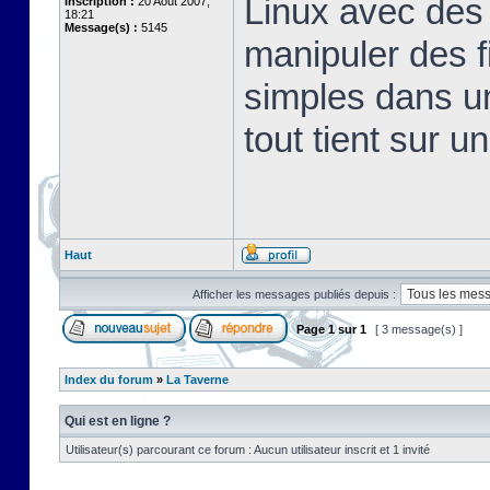
Linux avec des 
Inscription :
20 Août 2007,
18:21
Message(s) :
5145
manipuler des fi
simples dans u
tout tient sur u
Haut
Afficher les messages publiés depuis :
Page
1
sur
1
[ 3 message(s) ]
Index du forum
»
La Taverne
Qui est en ligne ?
Utilisateur(s) parcourant ce forum : Aucun utilisateur inscrit et 1 invité