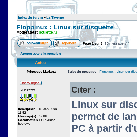
Index du forum
»
La Taverne
Floppinux : Linux sur disquette
Modérateur:
poulette73
Page
1
sur
1
[ 3 message(s) ]
Aperçu avant impression
Auteur
Princesse Mariana
Sujet du message :
Floppinux : Linux sur dis
Citer :
Rulezzzzz
Linux sur disq
Inscription :
15 Jan 2009,
11:52
permet de lan
Message(s) :
3688
Localisation :
CPCrulez
botnews
PC à partir d