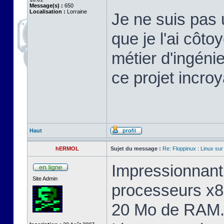
Message(s) :
650
Localisation :
Lorraine
Je ne suis pas 
que je l'ai cô
métier d'ingéni
ce projet incroy
Haut
hERMOL
Sujet du message :
Re: Floppinux : Linux sur
Impressionnant 
Site Admin
processeurs x8
20 Mo de RAM. 