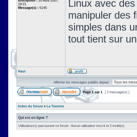
Linux avec des 
Inscription :
20 Août 2007,
18:21
Message(s) :
5145
manipuler des fi
simples dans u
tout tient sur u
Haut
Afficher les messages publiés depuis :
Page
1
sur
1
[ 3 message(s) ]
Index du forum
»
La Taverne
Qui est en ligne ?
Utilisateur(s) parcourant ce forum : Aucun utilisateur inscrit et 2 invité(s)