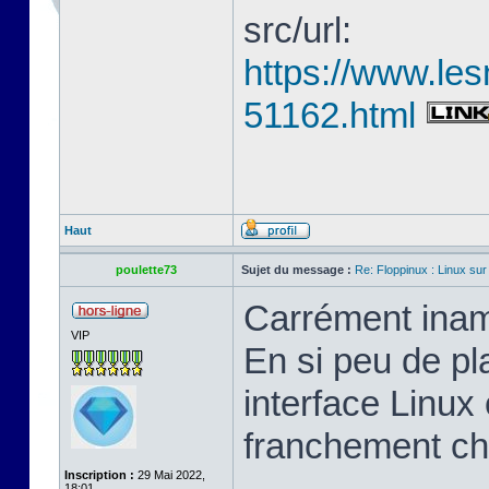
src/url:
https://www.les
51162.html
Haut
poulette73
Sujet du message :
Re: Floppinux : Linux sur
Carrément inam
VIP
En si peu de pl
interface Linux 
franchement ch
Inscription :
29 Mai 2022,
18:01