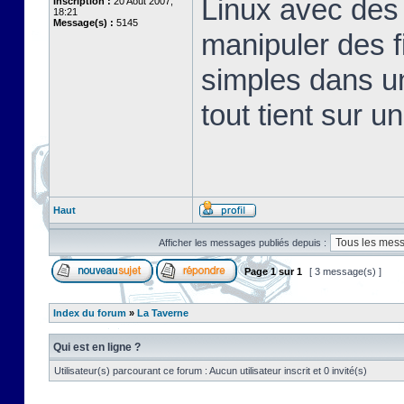
Linux avec des 
Inscription :
20 Août 2007,
18:21
Message(s) :
5145
manipuler des fi
simples dans u
tout tient sur u
Haut
Afficher les messages publiés depuis :
Page
1
sur
1
[ 3 message(s) ]
Index du forum
»
La Taverne
Qui est en ligne ?
Utilisateur(s) parcourant ce forum : Aucun utilisateur inscrit et 0 invité(s)