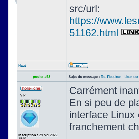
src/url:
https://www.les
51162.html
Haut
poulette73
Sujet du message :
Re: Floppinux : Linux sur
Carrément inam
VIP
En si peu de pl
interface Linux 
franchement ch
Inscription :
29 Mai 2022,
18:01