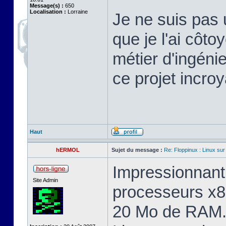
Message(s) :
650
Localisation :
Lorraine
Je ne suis pas 
que je l'ai cô
métier d'ingéni
ce projet incroy
Haut
hERMOL
Sujet du message :
Re: Floppinux : Linux sur
Impressionnant 
Site Admin
processeurs x8
20 Mo de RAM. 