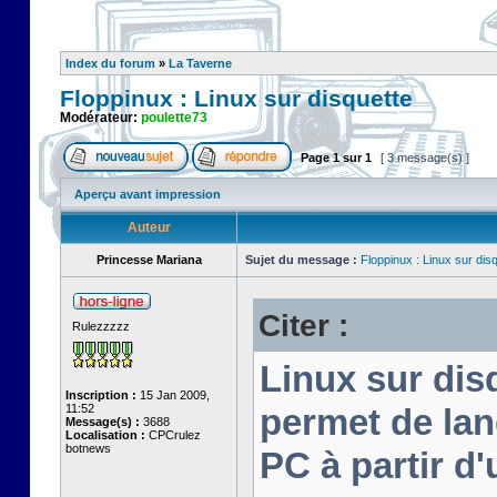
Index du forum
»
La Taverne
Floppinux : Linux sur disquette
Modérateur:
poulette73
Page
1
sur
1
[ 3 message(s) ]
Aperçu avant impression
Auteur
Princesse Mariana
Sujet du message :
Floppinux : Linux sur dis
Citer :
Rulezzzzz
Linux sur disq
Inscription :
15 Jan 2009,
11:52
permet de lan
Message(s) :
3688
Localisation :
CPCrulez
botnews
PC à partir d