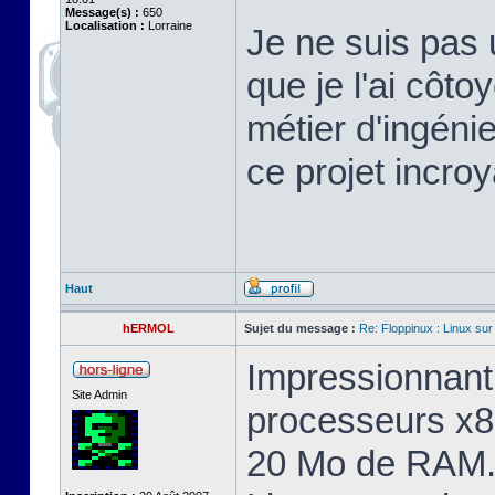
Message(s) :
650
Localisation :
Lorraine
Je ne suis pas 
que je l'ai cô
métier d'ingéni
ce projet incroy
Haut
hERMOL
Sujet du message :
Re: Floppinux : Linux sur
Impressionnant 
Site Admin
processeurs x8
20 Mo de RAM. 