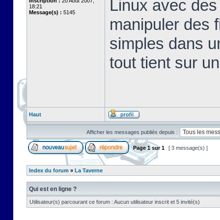
Linux avec des 
Inscription :
20 Août 2007,
18:21
Message(s) :
5145
manipuler des fi
simples dans u
tout tient sur u
Haut
Afficher les messages publiés depuis :
Page
1
sur
1
[ 3 message(s) ]
Index du forum
»
La Taverne
Qui est en ligne ?
Utilisateur(s) parcourant ce forum : Aucun utilisateur inscrit et 5 invité(s)