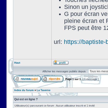
Sinon un joysti
G pour écran ve
pleine écran et 
FPS peut être 12
url:
https://baptist
Haut
Afficher les messages publiés depuis :
Page
1
sur
1
[ 1 message ]
Index du forum
»
La Taverne
Qui est en ligne ?
Utilisateur(s) parcourant ce forum : Aucun utilisateur inscrit et 1 invité