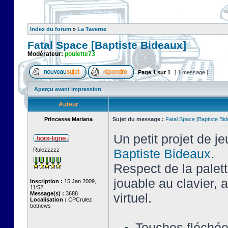
Index du forum
»
La Taverne
Fatal Space [Baptiste Bideaux]
Modérateur:
poulette73
Page
1
sur
1
[ 1 message ]
Aperçu avant impression
Auteur
Princesse Mariana
Sujet du message :
Fatal Space [Baptiste Bi
Un petit projet de j
Rulezzzzz
Baptiste Bideaux
.
Respect de la palet
jouable au clavier,
Inscription :
15 Jan 2009,
11:52
Message(s) :
3688
virtuel.
Localisation :
CPCrulez
botnews
Touches fléché