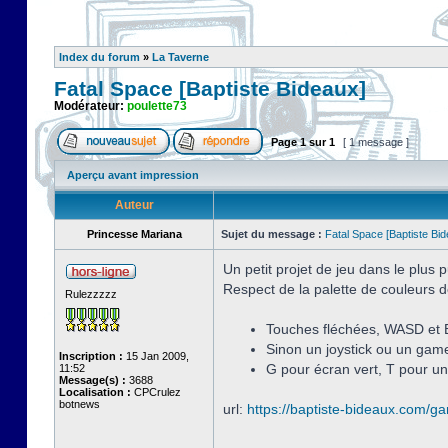
Index du forum
»
La Taverne
Fatal Space [Baptiste Bideaux]
Modérateur:
poulette73
Page
1
sur
1
[ 1 message ]
Aperçu avant impression
Auteur
Princesse Mariana
Sujet du message :
Fatal Space [Baptiste Bi
Un petit projet de jeu dans le plus
Respect de la palette de couleurs d
Rulezzzzz
Touches fléchées, WASD et 
Sinon un joystick ou un game
Inscription :
15 Jan 2009,
G pour écran vert, T pour un
11:52
Message(s) :
3688
Localisation :
CPCrulez
botnews
url:
https://baptiste-bideaux.com/g