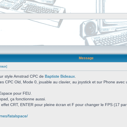
Message
deaux]
 pur style Amstrad CPC de
Baptiste Bideaux
.
es CPC Old, Mode 0, jouable au clavier, au joystick et sur Phone avec
Espace pour FEU.
pad, ça fonctionne aussi.
 effet CRT, ENTER pour pleine écran et F pour changer le FPS (17 par 
ames/fatalspace/