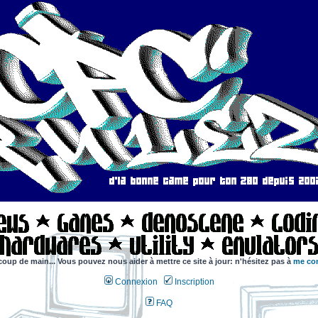
coup de main... Vous pouvez nous aider à mettre ce site à jour: n'hésitez pas à
me con
Connexion
Inscription
FAQ