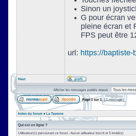
Sinon un joysti
G pour écran ve
pleine écran et 
FPS peut être 12
url:
https://baptist
Haut
Afficher les messages publiés depuis :
Page
1
sur
1
[ 1 message ]
Index du forum
»
La Taverne
Qui est en ligne ?
Utilisateur(s) parcourant ce forum : Aucun utilisateur inscrit et 5 invité(s)