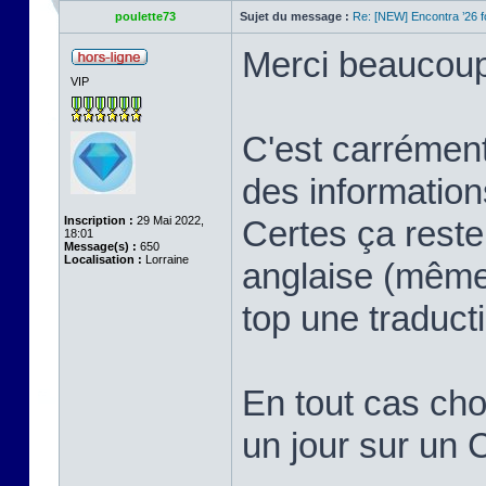
poulette73
Sujet du message :
Re: [NEW] Encontra ’26 
Merci beaucoup 
VIP
C'est carrément
des information
Inscription :
29 Mai 2022,
Certes ça reste
18:01
Message(s) :
650
Localisation :
Lorraine
anglaise (même 
top une traduct
En tout cas chou
un jour sur un 