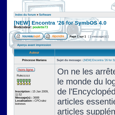
Index du forum
»
Software
[NEW] Encontra ’26 for SymbOS 4.0
Modérateur:
poulette73
Page
1
sur
1
[ 2 message(s) ]
Aperçu avant impression
Auteur
Princesse Mariana
Sujet du message :
[NEW] Encontra ’26 for 
On ne les arrêt
Rulezzzzz
le monde du logi
de l'Encyclopé
Inscription :
15 Jan 2009,
11:52
Message(s) :
3688
articles essenti
Localisation :
CPCrulez
botnews
articles supplém