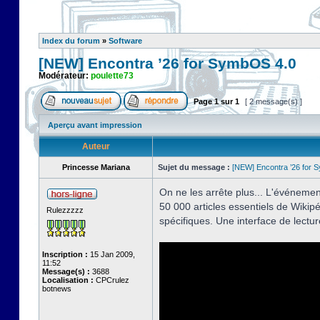
Index du forum
»
Software
[NEW] Encontra ’26 for SymbOS 4.0
Modérateur:
poulette73
Page
1
sur
1
[ 2 message(s) ]
Aperçu avant impression
Auteur
Princesse Mariana
Sujet du message :
[NEW] Encontra ’26 for 
On ne les arrête plus... L'événemen
50 000 articles essentiels de Wikipéd
Rulezzzzz
spécifiques. Une interface de lectu
Inscription :
15 Jan 2009,
11:52
Message(s) :
3688
Localisation :
CPCrulez
botnews