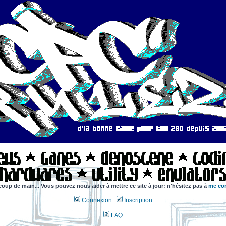
coup de main... Vous pouvez nous aider à mettre ce site à jour: n'hésitez pas à
me con
Connexion
Inscription
FAQ