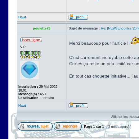
Haut
poulette73
Sujet du message :
Re: [NEW] Encontra ’26 
Merci beaucoup pour l'article !
VIP
C'est carrément incroyable cette app
Certes ça reste un peu limité car u
En tout cas chouette initiative... j'
Inscription :
29 Mai 2022,
18:01
Message(s) :
650
Localisation :
Lorraine
Haut
Afficher les messa
Page
1
sur
1
[ 2 message(s) ]