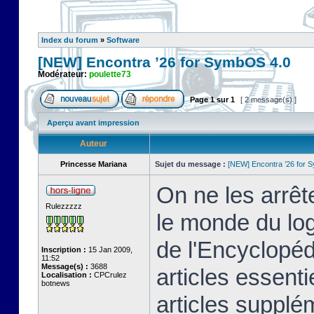
Index du forum
»
Software
[NEW] Encontra ’26 for SymbOS 4.0
Modérateur:
poulette73
Page
1
sur
1
[ 2 message(s) ]
Aperçu avant impression
Auteur
Princesse Mariana
Sujet du message :
[NEW] Encontra ’26 for 
On ne les arrêt
Rulezzzzz
le monde du logi
de l'Encyclopé
Inscription :
15 Jan 2009,
11:52
Message(s) :
3688
articles essenti
Localisation :
CPCrulez
botnews
articles supplém