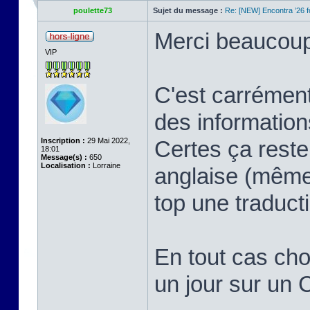
poulette73
Sujet du message :
Re: [NEW] Encontra ’26 
Merci beaucoup 
VIP
C'est carrément
des information
Inscription :
29 Mai 2022,
Certes ça reste
18:01
Message(s) :
650
Localisation :
Lorraine
anglaise (même 
top une traduct
En tout cas chou
un jour sur un 