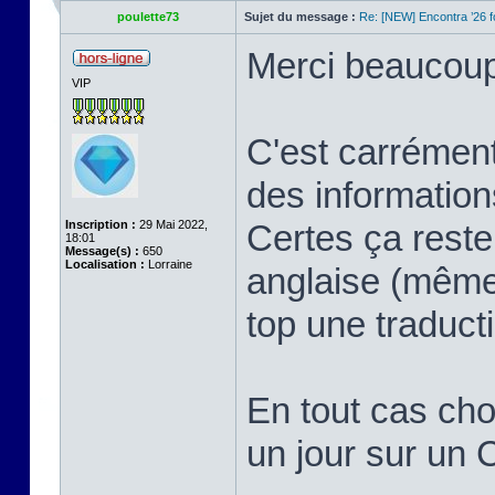
poulette73
Sujet du message :
Re: [NEW] Encontra ’26 
Merci beaucoup 
VIP
C'est carrément
des information
Inscription :
29 Mai 2022,
Certes ça reste
18:01
Message(s) :
650
Localisation :
Lorraine
anglaise (même 
top une traduct
En tout cas chou
un jour sur un 