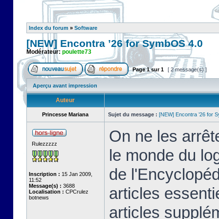
Index du forum
»
Software
[NEW] Encontra ’26 for SymbOS 4.0
Modérateur:
poulette73
Page
1
sur
1
[ 2 message(s) ]
Aperçu avant impression
Auteur
Princesse Mariana
Sujet du message :
[NEW] Encontra ’26 for 
On ne les arrêt
Rulezzzzz
le monde du logi
de l'Encyclopé
Inscription :
15 Jan 2009,
11:52
Message(s) :
3688
articles essenti
Localisation :
CPCrulez
botnews
articles supplém