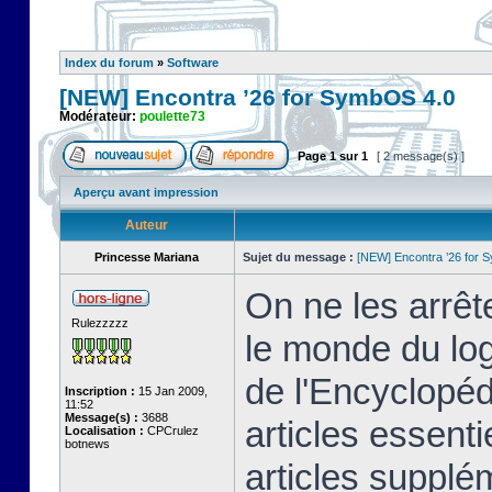
Index du forum
»
Software
[NEW] Encontra ’26 for SymbOS 4.0
Modérateur:
poulette73
Page
1
sur
1
[ 2 message(s) ]
Aperçu avant impression
Auteur
Princesse Mariana
Sujet du message :
[NEW] Encontra ’26 for 
On ne les arrêt
Rulezzzzz
le monde du logi
de l'Encyclopé
Inscription :
15 Jan 2009,
11:52
Message(s) :
3688
articles essenti
Localisation :
CPCrulez
botnews
articles supplém