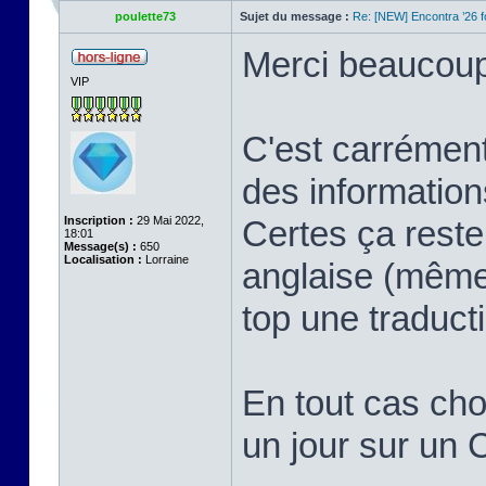
poulette73
Sujet du message :
Re: [NEW] Encontra ’26 
Merci beaucoup 
VIP
C'est carrément
des information
Inscription :
29 Mai 2022,
Certes ça reste
18:01
Message(s) :
650
Localisation :
Lorraine
anglaise (même 
top une traduct
En tout cas chou
un jour sur un 