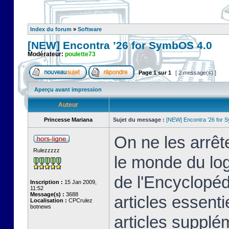
Index du forum
»
Software
[NEW] Encontra ’26 for SymbOS 4.0
Modérateur:
poulette73
Page
1
sur
1
[ 2 message(s) ]
Aperçu avant impression
Auteur
Princesse Mariana
Sujet du message :
[NEW] Encontra ’26 for 
On ne les arrêt
Rulezzzzz
le monde du logi
de l'Encyclopé
Inscription :
15 Jan 2009,
11:52
Message(s) :
3688
articles essenti
Localisation :
CPCrulez
botnews
articles supplém