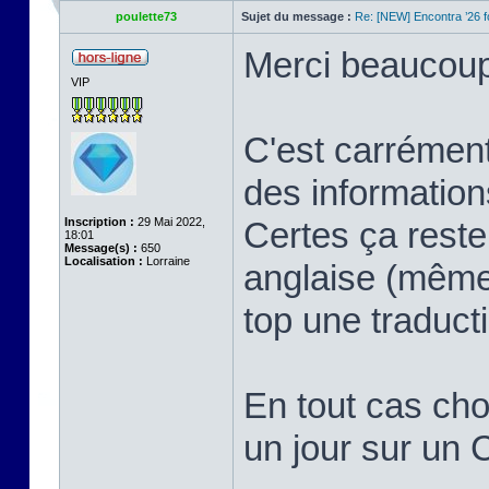
poulette73
Sujet du message :
Re: [NEW] Encontra ’26 
Merci beaucoup 
VIP
C'est carrément
des information
Inscription :
29 Mai 2022,
Certes ça reste
18:01
Message(s) :
650
Localisation :
Lorraine
anglaise (même 
top une traduct
En tout cas chou
un jour sur un 