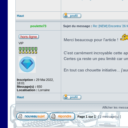
Haut
poulette73
Sujet du message :
Re: [NEW] Encontra ’26 
Merci beaucoup pour l'article !
VIP
C'est carrément incroyable cette app
Certes ça reste un peu limité car u
En tout cas chouette initiative... j'
Inscription :
29 Mai 2022,
18:01
Message(s) :
650
Localisation :
Lorraine
Haut
Afficher les messa
Page
1
sur
1
[ 2 message(s) ]