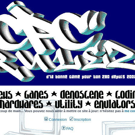
coup de main... Vous pouvez nous aider à mettre ce site à jour: n'hésitez pas à
me con
Connexion
Inscription
FAQ