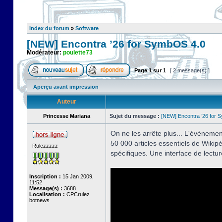
Index du forum
»
Software
[NEW] Encontra ’26 for SymbOS 4.0
Modérateur:
poulette73
Page
1
sur
1
[ 2 message(s) ]
Aperçu avant impression
Auteur
Princesse Mariana
Sujet du message :
[NEW] Encontra ’26 for 
On ne les arrête plus... L'événemen
50 000 articles essentiels de Wikipéd
Rulezzzzz
spécifiques. Une interface de lectu
Inscription :
15 Jan 2009,
11:52
Message(s) :
3688
Localisation :
CPCrulez
botnews