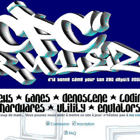
coup de main... Vous pouvez nous aider à mettre ce site à jour: n'hésitez pas à
me con
Connexion
Inscription
FAQ