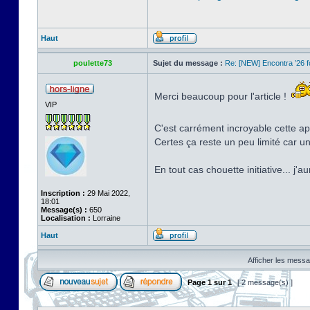
Haut
poulette73
Sujet du message :
Re: [NEW] Encontra ’26 
Merci beaucoup pour l'article !
VIP
C'est carrément incroyable cette app
Certes ça reste un peu limité car u
En tout cas chouette initiative... j'
Inscription :
29 Mai 2022,
18:01
Message(s) :
650
Localisation :
Lorraine
Haut
Afficher les messa
Page
1
sur
1
[ 2 message(s) ]