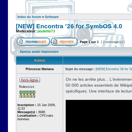
Index du forum
»
Software
[NEW] Encontra ’26 for SymbOS 4.0
Modérateur:
poulette73
Page
1
sur
1
[ 2 message(s) ]
Aperçu avant impression
Auteur
Princesse Mariana
Sujet du message :
[NEW] Encontra ’26 for 
On ne les arrête plus... L'événemen
50 000 articles essentiels de Wikipéd
Rulezzzzz
spécifiques. Une interface de lectu
Inscription :
15 Jan 2009,
11:52
Message(s) :
3688
Localisation :
CPCrulez
botnews