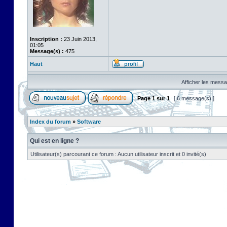
Inscription :
23 Juin 2013,
01:05
Message(s) :
475
Haut
Afficher les messa
Page
1
sur
1
[ 6 message(s) ]
Index du forum
»
Software
Qui est en ligne ?
Utilisateur(s) parcourant ce forum : Aucun utilisateur inscrit et 0 invité(s)