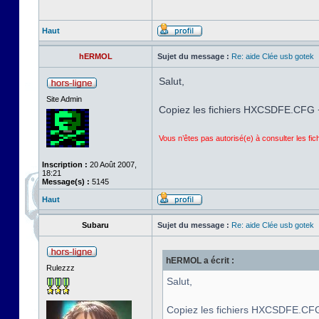
Haut
hERMOL
Sujet du message :
Re: aide Clée usb gotek
Salut,
Site Admin
Copiez les fichiers HXCSDFE.CFG +
Vous n’êtes pas autorisé(e) à consulter les fi
Inscription :
20 Août 2007,
18:21
Message(s) :
5145
Haut
Subaru
Sujet du message :
Re: aide Clée usb gotek
hERMOL a écrit :
Rulezzz
Salut,
Copiez les fichiers HXCSDFE.CFG