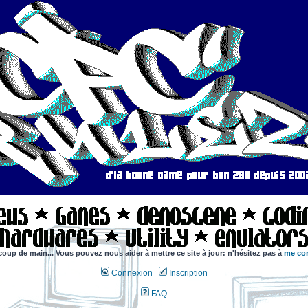
coup de main... Vous pouvez nous aider à mettre ce site à jour: n'hésitez pas à
me con
Connexion
Inscription
FAQ