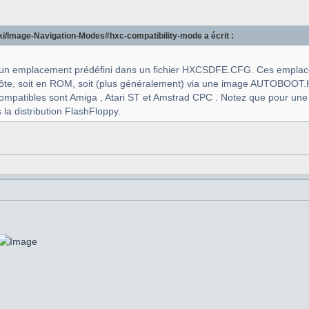
wiki/Image-Navigation-Modes#hxc-compatibility-mode a écrit :
un emplacement prédéfini dans un fichier HXCSDFE.CFG. Ces emplace
ôte, soit en ROM, soit (plus généralement) via une image AUTOBOOT.H
mpatibles sont Amiga , Atari ST et Amstrad CPC . Notez que pour une c
 la distribution FlashFloppy.