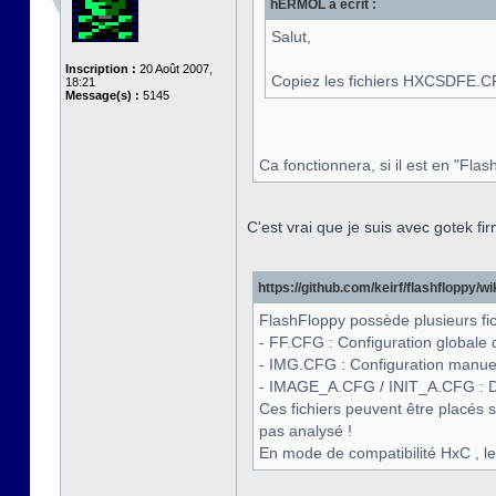
hERMOL a écrit :
Salut,
Inscription :
20 Août 2007,
Copiez les fichiers HXCSDFE.C
18:21
Message(s) :
5145
Ca fonctionnera, si il est en "Fl
C'est vrai que je suis avec gotek f
https://github.com/keirf/flashfloppy/wiki
FlashFloppy possède plusieurs fic
- FF.CFG : Configuration globale de
- IMG.CFG : Configuration manuel
- IMAGE_A.CFG / INIT_A.CFG : D
Ces fichiers peuvent être placés s
pas analysé !
En mode de compatibilité HxC , l