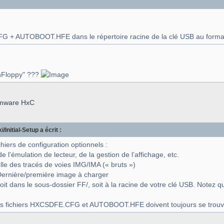
FG + AUTOBOOT.HFE dans le répertoire racine de la clé USB au forma
ashFloppy" ???
irmware HxC
/Initial-Setup a écrit :
hiers de configuration optionnels :
 l’émulation de lecteur, de la gestion de l’affichage, etc.
le des tracés de voies IMG/IMA (« bruts »)
ernière/première image à charger
oit dans le sous-dossier FF/, soit à la racine de votre clé USB. Notez qu
es fichiers HXCSDFE.CFG et AUTOBOOT.HFE doivent toujours se trouver