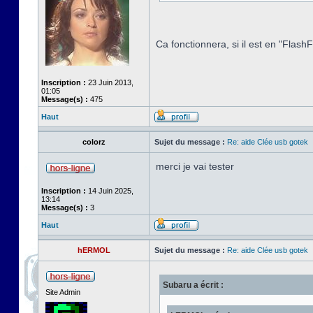
Ca fonctionnera, si il est en "Flas
Inscription :
23 Juin 2013,
01:05
Message(s) :
475
Haut
colorz
Sujet du message :
Re: aide Clée usb gotek
merci je vai tester
Inscription :
14 Juin 2025,
13:14
Message(s) :
3
Haut
hERMOL
Sujet du message :
Re: aide Clée usb gotek
Subaru a écrit :
Site Admin