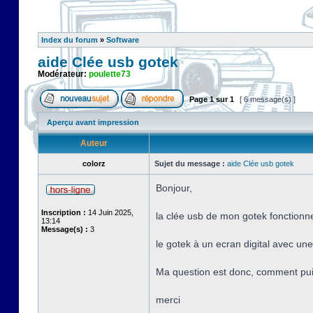
Index du forum
»
Software
aide Clée usb gotek
Modérateur:
poulette73
Page
1
sur
1
[ 6 message(s) ]
Aperçu avant impression
Auteur
colorz
Sujet du message :
aide Clée usb gotek
Bonjour,
Inscription :
14 Juin 2025,
la clée usb de mon gotek fonctionne 
13:14
Message(s) :
3
le gotek à un ecran digital avec une 
Ma question est donc, comment puis
merci