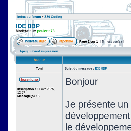
Index du forum
»
Z80 Coding
IDE 8BP
Modérateur:
poulette73
Page
1
sur
1
[ 5 message(s) ]
Aperçu avant impression
Auteur
Toni
Sujet du message :
IDE 8BP
Bonjour
Inscription :
14 Avr 2025,
12:37
Message(s) :
5
Je présente un 
développement i
le développeme