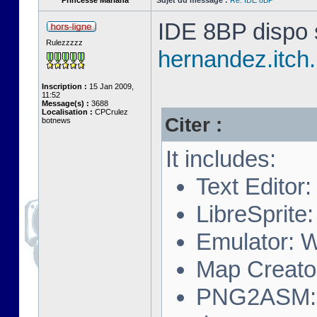
Princesse Mariana
Sujet du message :
Re: IDE 8BP
IDE 8BP dispo s
Rulezzzzz
hernandez.itch.
Inscription :
15 Jan 2009,
11:52
Message(s) :
3688
Localisation :
CPCrulez
Citer :
botnews
It includes:
Text Editor
LibreSprite:
Emulator: 
Map Creator
PNG2ASM: A