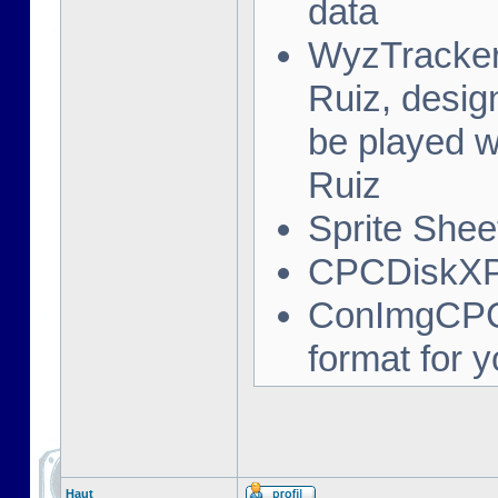
data
WyzTracker:
Ruiz, desig
be played 
Ruiz
Sprite Sheet
CPCDiskXP:
ConImgCPC:
format for 
Haut