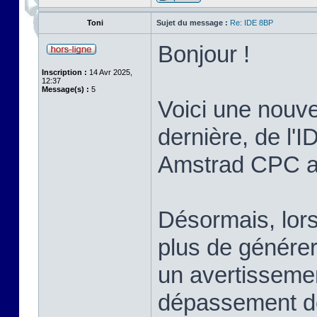
Toni
Sujet du message :
Re: IDE 8BP
Bonjour !
Inscription :
14 Avr 2025,
12:37
Message(s) :
5
Voici une nouvel
dernière, de l'I
Amstrad CPC ave
Désormais, lors
plus de générer 
un avertissemen
dépassement de 