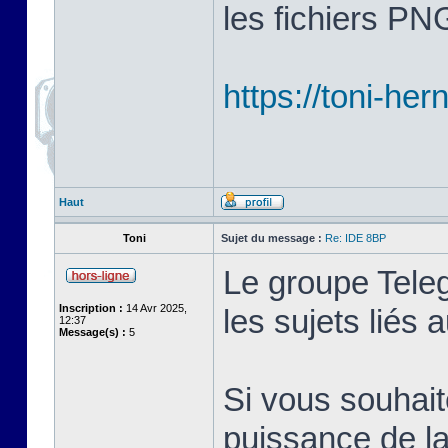
les fichiers PN
https://toni-her
Haut
Toni
Sujet du message :
Re: IDE 8BP
Le groupe Tele
Inscription :
14 Avr 2025,
les sujets liés
12:37
Message(s) :
5
Si vous souhait
puissance de la