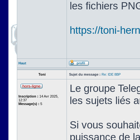
les fichiers PN
https://toni-her
Haut
Toni
Sujet du message :
Re: IDE 8BP
Le groupe Tele
Inscription :
14 Avr 2025,
les sujets liés
12:37
Message(s) :
5
Si vous souhait
puissance de la