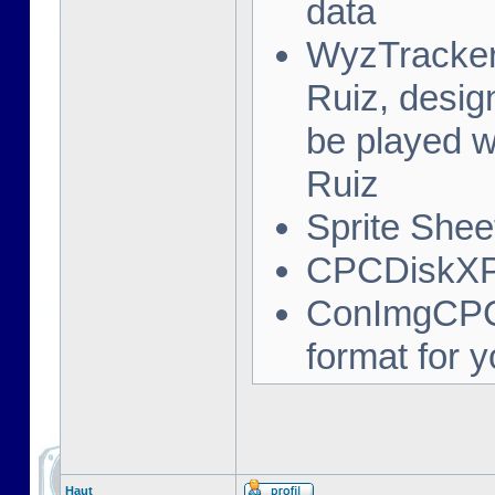
data
WyzTracker:
Ruiz, desig
be played 
Ruiz
Sprite Sheet
CPCDiskXP:
ConImgCPC:
format for 
Haut