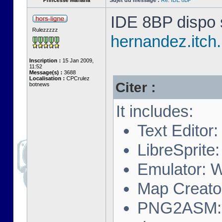
Princesse Mariana
Sujet du message :
Re: IDE 8BP
IDE 8BP dispo s
Rulezzzzz
hernandez.itch.
Inscription :
15 Jan 2009,
11:52
Message(s) :
3688
Localisation :
CPCrulez
Citer :
botnews
It includes:
Text Editor
LibreSprite:
Emulator: 
Map Creator
PNG2ASM: A