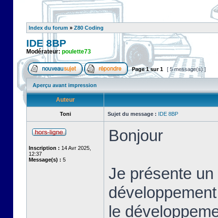
Index du forum
»
Z80 Coding
IDE 8BP
Modérateur:
poulette73
Page
1
sur
1
[ 5 message(s) ]
Aperçu avant impression
Auteur
Toni
Sujet du message :
IDE 8BP
Bonjour
Inscription :
14 Avr 2025,
12:37
Message(s) :
5
Je présente un 
développement i
le développeme