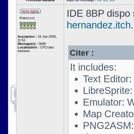
Princesse Mariana
Sujet du message :
Re: IDE 8BP
IDE 8BP dispo s
Rulezzzzz
hernandez.itch.
Inscription :
15 Jan 2009,
11:52
Message(s) :
3688
Localisation :
CPCrulez
Citer :
botnews
It includes:
Text Editor
LibreSprite:
Emulator: 
Map Creator
PNG2ASM: A