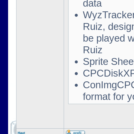
data
WyzTracker:
Ruiz, desig
be played 
Ruiz
Sprite Sheet
CPCDiskXP:
ConImgCPC:
format for 
Haut