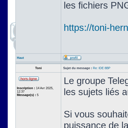
les fichiers PN
https://toni-her
Haut
Toni
Sujet du message :
Re: IDE 8BP
Le groupe Tele
Inscription :
14 Avr 2025,
les sujets liés
12:37
Message(s) :
5
Si vous souhait
puissance de la