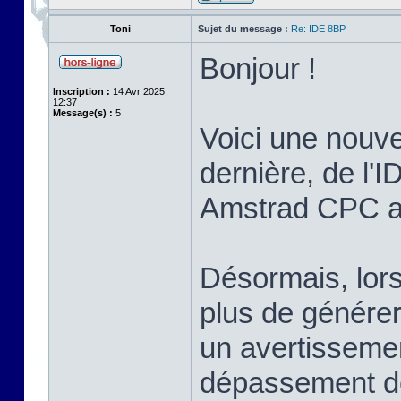
Toni
Sujet du message :
Re: IDE 8BP
Bonjour !
Inscription :
14 Avr 2025,
12:37
Message(s) :
5
Voici une nouvel
dernière, de l'I
Amstrad CPC ave
Désormais, lors
plus de générer 
un avertissemen
dépassement de 