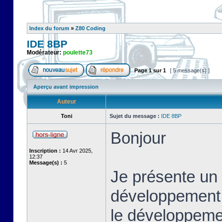
Index du forum
»
Z80 Coding
IDE 8BP
Modérateur:
poulette73
Page
1
sur
1
[ 5 message(s) ]
Aperçu avant impression
Auteur
Toni
Sujet du message :
IDE 8BP
Bonjour
Inscription :
14 Avr 2025,
12:37
Message(s) :
5
Je présente un 
développement i
le développeme