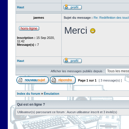
Haut
jaemes
Sujet du message :
Re: Redéfinition des tou
Merci
Inscription :
15 Sep 2020,
11:42
Message(s) :
7
Haut
Afficher les messages publiés depuis :
Page
1
sur
1
[ 3 message(s) ]
Index du forum
»
Émulation
Qui est en ligne ?
Utilisateur(s) parcourant ce forum : Aucun utilisateur inscrit et 3 invité(s)