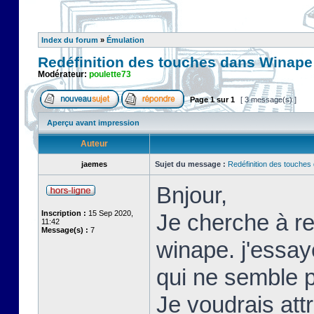
Index du forum
»
Émulation
Redéfinition des touches dans Winape
Modérateur:
poulette73
Page
1
sur
1
[ 3 message(s) ]
Aperçu avant impression
Auteur
jaemes
Sujet du message :
Redéfinition des touche
Bnjour,
Inscription :
15 Sep 2020,
Je cherche à re
11:42
Message(s) :
7
winape. j'essay
qui ne semble p
Je voudrais att