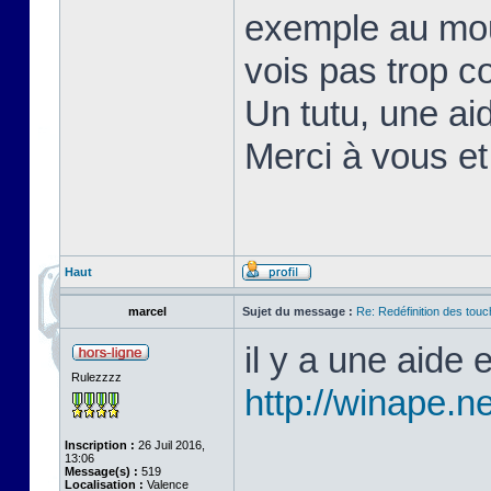
exemple au mou
vois pas trop c
Un tutu, une aid
Merci à vous e
Haut
marcel
Sujet du message :
Re: Redéfinition des tou
il y a une aide
Rulezzzz
http://winape.ne
Inscription :
26 Juil 2016,
13:06
Message(s) :
519
Localisation :
Valence