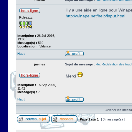
il y a une aide en ligne pour Winap
http://winape.net/help/input.html
Rulezzzz
Inscription :
26 Juil 2016,
13:06
Message(s) :
519
Localisation :
Valence
Haut
jaemes
Sujet du message :
Re: Redéfinition des tou
Merci
Inscription :
15 Sep 2020,
11:42
Message(s) :
7
Haut
Afficher les messa
Page
1
sur
1
[ 3 message(s) ]