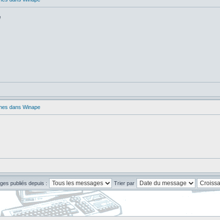
e
ches dans Winape
ges publiés depuis :
Trier par