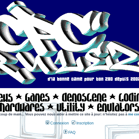
coup de main... Vous pouvez nous aider à mettre ce site à jour: n'hésitez pas à
me con
Connexion
Inscription
FAQ