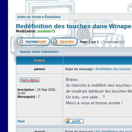
Index du forum
»
Émulation
Redéfinition des touches dans Winape
Modérateur:
poulette73
Page
1
sur
1
[ 3 message(s) ]
Aperçu avant impression
Auteur
jaemes
Sujet du message :
Redéfinition des touche
Bnjour,
Je cherche à redéfinir des touches 
Inscription :
15 Sep 2020,
Je voudrais attribuer les touches 
11:42
Un tutu, une aide... ?
Message(s) :
7
Merci à vous et bonne année !
Haut
marcel
Sujet du message :
Re: Redéfinition des tou