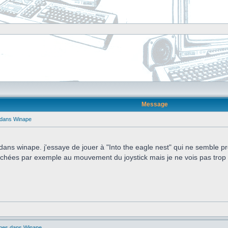
Message
s dans Winape
dans winape. j'essaye de jouer à "Into the eagle nest" qui ne semble pr
fléchées par exemple au mouvement du joystick mais je ne vois pas trop
ches dans Winape