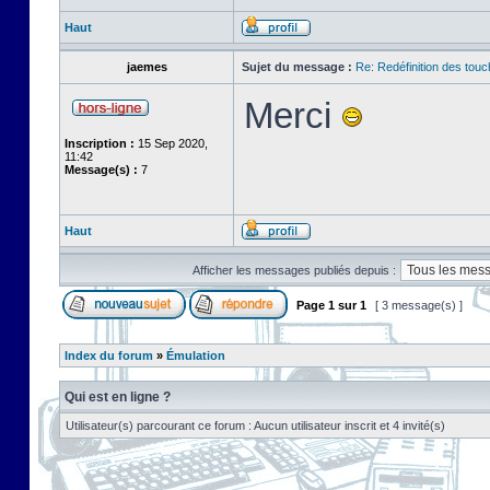
Haut
jaemes
Sujet du message :
Re: Redéfinition des tou
Merci
Inscription :
15 Sep 2020,
11:42
Message(s) :
7
Haut
Afficher les messages publiés depuis :
Page
1
sur
1
[ 3 message(s) ]
Index du forum
»
Émulation
Qui est en ligne ?
Utilisateur(s) parcourant ce forum : Aucun utilisateur inscrit et 4 invité(s)