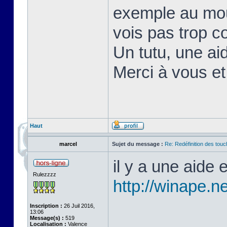
exemple au mou
vois pas trop c
Un tutu, une aid
Merci à vous e
Haut
marcel
Sujet du message :
Re: Redéfinition des tou
il y a une aide
Rulezzzz
http://winape.ne
Inscription :
26 Juil 2016,
13:06
Message(s) :
519
Localisation :
Valence