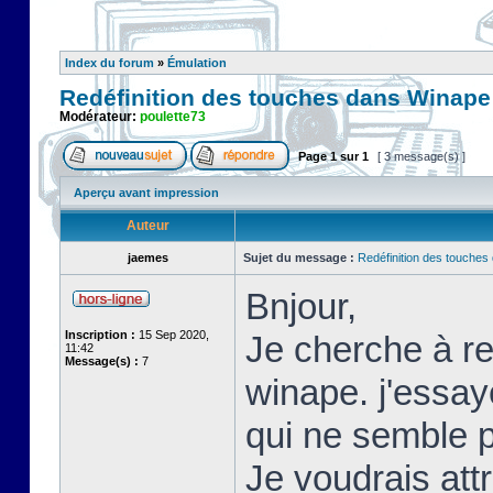
Index du forum
»
Émulation
Redéfinition des touches dans Winape
Modérateur:
poulette73
Page
1
sur
1
[ 3 message(s) ]
Aperçu avant impression
Auteur
jaemes
Sujet du message :
Redéfinition des touche
Bnjour,
Inscription :
15 Sep 2020,
Je cherche à re
11:42
Message(s) :
7
winape. j'essay
qui ne semble p
Je voudrais att