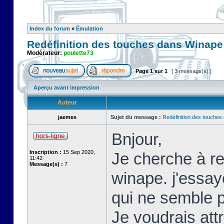
Index du forum
»
Émulation
Redéfinition des touches dans Winape
Modérateur:
poulette73
Page
1
sur
1
[ 3 message(s) ]
Aperçu avant impression
Auteur
jaemes
Sujet du message :
Redéfinition des touche
Bnjour,
Inscription :
15 Sep 2020,
Je cherche à re
11:42
Message(s) :
7
winape. j'essay
qui ne semble p
Je voudrais att