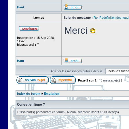
Haut
jaemes
Sujet du message :
Re: Redéfinition des tou
Merci
Inscription :
15 Sep 2020,
11:42
Message(s) :
7
Haut
Afficher les messages publiés depuis :
Page
1
sur
1
[ 3 message(s) ]
Index du forum
»
Émulation
Qui est en ligne ?
Utilisateur(s) parcourant ce forum : Aucun utilisateur inscrit et 13 invité(s)