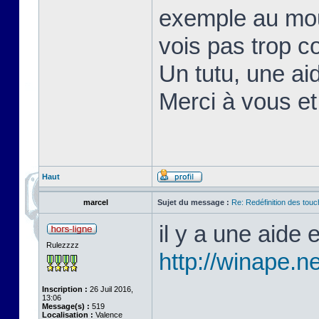
exemple au mou
vois pas trop c
Un tutu, une aid
Merci à vous e
Haut
marcel
Sujet du message :
Re: Redéfinition des tou
il y a une aide
Rulezzzz
http://winape.ne
Inscription :
26 Juil 2016,
13:06
Message(s) :
519
Localisation :
Valence