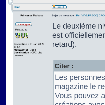
Haut
Princesse Mariana
Sujet du message :
Re: [MAG/PRECO] CP
Le deuxième n
Rulezzzzz
est officiellem
retard).
Inscription :
15 Jan 2009,
11:52
Message(s) :
3688
Localisation :
CPCrulez
botnews
Citer :
Les personnes
magazine le re
Vous pouvez a
créations ave