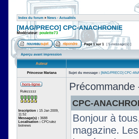
Index du forum
»
News - Actualités
[MAG/PRECO] CPC-ANACHRONIE
Modérateur:
poulette73
Page
1
sur
1
[ 5 message(s) ]
Aperçu avant impression
Auteur
Princesse Mariana
Sujet du message :
[MAG/PRECO] CPC-AN
Précommande - 
Rulezzzzz
CPC-ANACHRONIE
Inscription :
15 Jan 2009,
11:52
Bonjour à tous
Message(s) :
3688
Localisation :
CPCrulez
botnews
magazine. Les