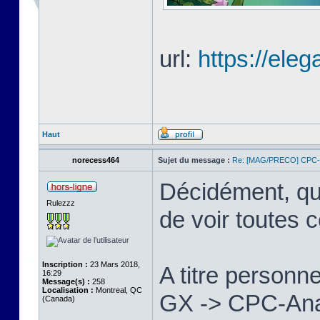
url:
https://eleg
Haut
norecess464
Sujet du message :
Re: [MAG/PRECO] CP
Décidément, qu
Rulezzz
de voir toutes 
Inscription :
23 Mars 2018,
A titre personne
16:29
Message(s) :
258
Localisation :
Montreal, QC
GX -> CPC-Anac
(Canada)