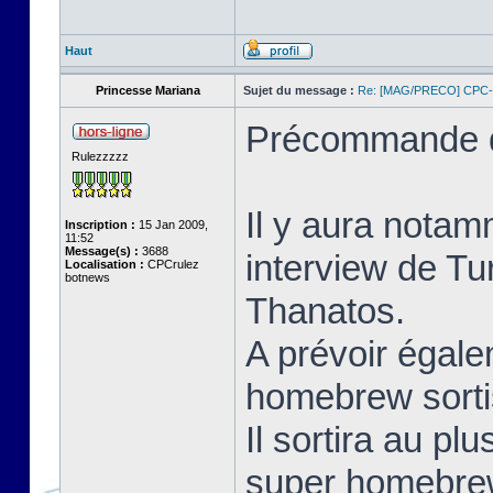
Haut
Princesse Mariana
Sujet du message :
Re: [MAG/PRECO] CP
Précommande d
Rulezzzzz
Il y aura notam
Inscription :
15 Jan 2009,
11:52
Message(s) :
3688
interview de Tu
Localisation :
CPCrulez
botnews
Thanatos.
A prévoir égale
homebrew sorti
Il sortira au pl
super homebrew